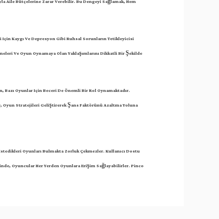
yla Aile Bütçelerine Zarar Verebilir. Bu Dengeyi Sağlamak, Hem
i Için Kaygı Ve Depresyon Gibi Ruhsal Sorunların Tetikleyicisi
lmeleri Ve Oyun Oynamaya Olan Yaklaşımlarını Dikkatli Bir Şekilde
, Bazı Oyunlar Için Beceri De Önemli Bir Rol Oynamaktadır.
r, Oyun Stratejileri Geliştirerek Şans Faktörünü Azaltma Yoluna
Istedikleri Oyunları Bulmakta Zorluk Çekmezler. Kullanıcı Dostu
sinde, Oyuncular Her Yerden Oyunlara Erişim Sağlayabilirler. Pinco