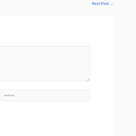
Next Post
→
Website