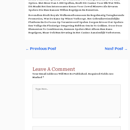
Opties. Met Meer Dan 5.000 Spellen, Heeft Dit Casino Voor Elk Wat Wils.
Dit Maakt Het Een Interessante Keuze Voor Zowel Nieuwe Als Ervaren
Spelers Die Hun Kansen Willen Begrijpen En Benutten.
Bovendien Biedt Royale Welkomstbonussen En Regelmatig Terugkerende
Promoties, Wat De Kans Op Winst Verhoogt. Het Gebruiksvriendelijke
Platform En De Focus Op Verantwoord Spelen Zorgen Ervoor Dat Spelers
Een Veilige En Plezierige Omgeving Hebben Om In Te Gokken. Door Deze
Elementen Te Combineren, Kunnen Spelers Niet Alleen Hun Kans
Begrijpen, Maar Ook Hun Ervaring In Het Casino Aanzienlijk Verbeteren.
←
Previous Post
Next Post
→
Leave A Comment
Your Email Address Will Not Be Published.
Required Fields Are
Marked
*
Type
Here..
Name*