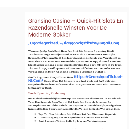
Skip
To
Content
Gransino Casino – Quick‑Hit Slots En
Razendsnelle Winsten Voor De
Moderne Gokker
/
/ By
Uncategorized
Ilannoorinstitute@gmail.com
Wanneer Je Op Zoek Bent Naar Een Plek Die Directe Spanning Biedt
Zonder De Lange Termijn Grind, Is
Gransino Casino
Een Natuurlijke
Keuze. Het Platform Biedt Een Indrukwekkende Catalogus Van Meer Dan
9 000 Titels Van Meer Dan 80 Providers, Maar Het Is Opgebouwd Rond Het
Idee Dat Een Lonende Sessie In Elke Drukke Dag Past. Of Je Nu In De Trein
Zit, Wacht Op Je Koffiepauze, Of Gewoon Vijf Minuten Over Hebt Tussen
Vergaderingen Door,
Gransino
Houdt De Spanning Dichtbij.
Om Te Beginnen Kun Je Direct Naar
Https://gransinoofficieel-
Gaan, Waar Het Inlogproces Snel Verloopt En De Mobiel-
Nl.com/
Geoptimaliseerde Interface Betekent Dat Je Geen Moment Mist Wanneer
Je Onderweg Bent.
Snelle Spanning Onderweg
Het Mobiel-Vriendelijke Ontwerp Van
Gransino
Elimineert De Noodzaak
Voor Een Speciale App, Terwijl Het Toch Een Soepele Ervaring Op
Smartphones En Tablets Biedt. De Lay-Out Is Overzichtelijk; Navigatie Is
Intuïtief En Elke Spin Voelt Alsof Het De Volgende Grote Winst Kan Zijn.
Tap‑to‑play Interface Die Klikken Tot Een Minimum Beperkt.
Direct Toegang Tot De Populairste Slots En Live Tafels.
Snel Ladende Tijden, Zelfs Bij Tragere Verbindingen.