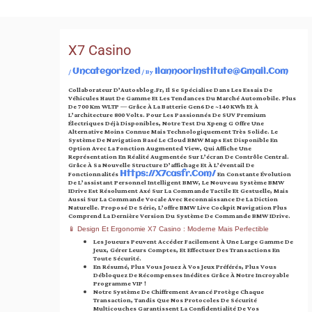
Skip
To
Content
X7 Casino
/
/ By
Uncategorized
Ilannoorinstitute@gmail.com
Collaborateur D’Autosblog.fr, Il Se Spécialise Dans Les Essais De
Véhicules Haut De Gamme Et Les Tendances Du Marché Automobile. Plus
De 700 Km WLTP — Grâce À La Batterie Gen6 De ~140 KWh Et À
L’architecture 800 Volts. Pour Les Passionnés De SUV Premium
Électriques Déjà Disponibles, Notre Test Du Xpeng G Offre Une
Alternative Moins Connue Mais Technologiquement Très Solide. Le
Système De Navigation Basé Le Cloud BMW Maps Est Disponible En
Option Avec La Fonction Augmented View, Qui Affiche Une
Représentation En Réalité Augmentée Sur L’écran De Contrôle Central.
Grâce À Sa Nouvelle Structure D’affichage Et À L’éventail De
Fonctionnalités
En Constante Évolution
Https://x7casfr.com/
De L’assistant Personnel Intelligent BMW, Le Nouveau Système BMW
IDrive Est Résolument Axé Sur La Commande Tactile Et Gestuelle, Mais
Aussi Sur La Commande Vocale Avec Reconnaissance De La Diction
Naturelle. Proposé De Série, L’offre BMW Live Cockpit Navigation Plus
Comprend La Dernière Version Du Système De Commande BMW IDrive.
📱 Design Et Ergonomie X7 Casino : Moderne Mais Perfectible
Les Joueurs Peuvent Accéder Facilement À Une Large Gamme De
Jeux, Gérer Leurs Comptes, Et Effectuer Des Transactions En
Toute Sécurité.
En Résumé, Plus Vous Jouez À Vos Jeux Préférés, Plus Vous
Débloquez De Récompenses Inédites Grâce À Notre Incroyable
Programme VIP !
Notre Système De Chiffrement Avancé Protège Chaque
Transaction, Tandis Que Nos Protocoles De Sécurité
Multicouches Garantissent La Confidentialité De Vos