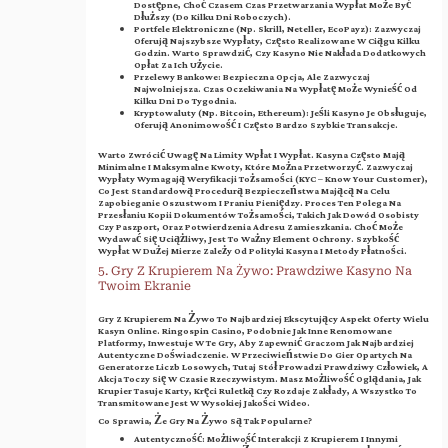
Dostępne, Choć Czasem Czas Przetwarzania Wypłat Może Być
Dłuższy (do Kilku Dni Roboczych).
Portfele Elektroniczne
(np. Skrill, Neteller, EcoPayz): Zazwyczaj
Oferują Najszybsze Wypłaty, Często Realizowane W Ciągu Kilku
Godzin. Warto Sprawdzić, Czy Kasyno Nie Nakłada Dodatkowych
Opłat Za Ich Użycie.
Przelewy Bankowe
: Bezpieczna Opcja, Ale Zazwyczaj
Najwolniejsza. Czas Oczekiwania Na Wypłatę Może Wynieść Od
Kilku Dni Do Tygodnia.
Kryptowaluty
(np. Bitcoin, Ethereum): Jeśli Kasyno Je Obsługuje,
Oferują Anonimowość I Często Bardzo Szybkie Transakcje.
Warto Zwrócić Uwagę Na Limity Wpłat I Wypłat. Kasyna Często Mają
Minimalne I Maksymalne Kwoty, Które Można Przetworzyć. Zazwyczaj
Wypłaty Wymagają Weryfikacji Tożsamości (KYC – Know Your Customer),
Co Jest Standardową Procedurą Bezpieczeństwa Mającą Na Celu
Zapobieganie Oszustwom I Praniu Pieniędzy. Proces Ten Polega Na
Przesłaniu Kopii Dokumentów Tożsamości, Takich Jak Dowód Osobisty
Czy Paszport, Oraz Potwierdzenia Adresu Zamieszkania. Choć Może
Wydawać Się Uciążliwy, Jest To Ważny Element Ochrony. Szybkość
Wypłat W Dużej Mierze Zależy Od Polityki Kasyna I Metody Płatności.
5. Gry Z Krupierem Na Żywo: Prawdziwe Kasyno Na
Twoim Ekranie
Gry Z Krupierem Na Żywo To Najbardziej Ekscytujący Aspekt Oferty Wielu
Kasyn Online. Ringospin Casino, Podobnie Jak Inne Renomowane
Platformy, Inwestuje W Te Gry, Aby Zapewnić Graczom Jak Najbardziej
Autentyczne Doświadczenie. W Przeciwieństwie Do Gier Opartych Na
Generatorze Liczb Losowych, Tutaj Stół Prowadzi Prawdziwy Człowiek, A
Akcja Toczy Się W Czasie Rzeczywistym. Masz Możliwość Oglądania, Jak
Krupier Tasuje Karty, Kręci Ruletką Czy Rozdaje Zakłady, A Wszystko To
Transmitowane Jest W Wysokiej Jakości Wideo.
Co Sprawia, Że Gry Na Żywo Są Tak Popularne?
Autentyczność
: Możliwość Interakcji Z Krupierem I Innymi