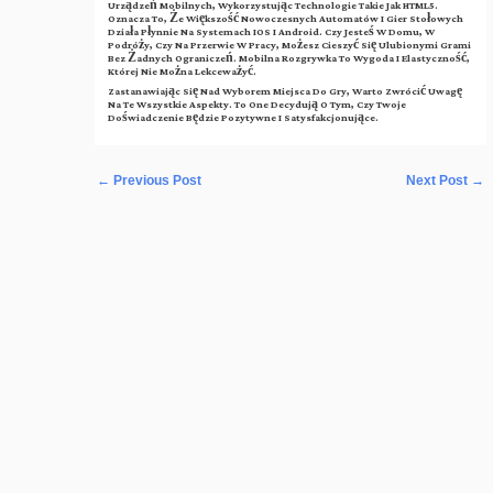
Urządzeń Mobilnych, Wykorzystując Technologie Takie Jak HTML5.
Oznacza To, Że Większość Nowoczesnych Automatów I Gier Stołowych
Działa Płynnie Na Systemach IOS I Android. Czy Jesteś W Domu, W
Podróży, Czy Na Przerwie W Pracy, Możesz Cieszyć Się Ulubionymi Grami
Bez Żadnych Ograniczeń. Mobilna Rozgrywka To Wygoda I Elastyczność,
Której Nie Można Lekceważyć.
Zastanawiając Się Nad Wyborem Miejsca Do Gry, Warto Zwrócić Uwagę
Na Te Wszystkie Aspekty. To One Decydują O Tym, Czy Twoje
Doświadczenie Będzie Pozytywne I Satysfakcjonujące.
←
Previous Post
Next Post
→