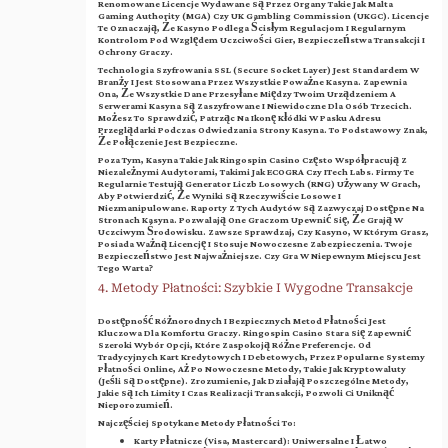
Renomowane Licencje Wydawane Są Przez Organy Takie Jak Malta
Gaming Authority (MGA) Czy UK Gambling Commission (UKGC). Licencje
Te Oznaczają, Że Kasyno Podlega Ścisłym Regulacjom I Regularnym
Kontrolom Pod Względem Uczciwości Gier, Bezpieczeństwa Transakcji I
Ochrony Graczy.
Technologia Szyfrowania SSL (Secure Socket Layer) Jest Standardem W
Branży I Jest Stosowana Przez Wszystkie Poważne Kasyna. Zapewnia
Ona, Że Wszystkie Dane Przesyłane Między Twoim Urządzeniem A
Serwerami Kasyna Są Zaszyfrowane I Niewidoczne Dla Osób Trzecich.
Możesz To Sprawdzić, Patrząc Na Ikonę Kłódki W Pasku Adresu
Przeglądarki Podczas Odwiedzania Strony Kasyna. To Podstawowy Znak,
Że Połączenie Jest Bezpieczne.
Poza Tym, Kasyna Takie Jak Ringospin Casino Często Współpracują Z
Niezależnymi Audytorami, Takimi Jak ECOGRA Czy ITech Labs. Firmy Te
Regularnie Testują Generator Liczb Losowych (RNG) Używany W Grach,
Aby Potwierdzić, Że Wyniki Są Rzeczywiście Losowe I
Niezmanipulowane. Raporty Z Tych Audytów Są Zazwyczaj Dostępne Na
Stronach Kasyna. Pozwalają One Graczom Upewnić Się, Że Grają W
Uczciwym Środowisku. Zawsze Sprawdzaj, Czy Kasyno, W Którym Grasz,
Posiada Ważną Licencję I Stosuje Nowoczesne Zabezpieczenia. Twoje
Bezpieczeństwo Jest Najważniejsze. Czy Gra W Niepewnym Miejscu Jest
Tego Warta?
4. Metody Płatności: Szybkie I Wygodne Transakcje
Dostępność Różnorodnych I Bezpiecznych Metod Płatności Jest
Kluczowa Dla Komfortu Graczy. Ringospin Casino Stara Się Zapewnić
Szeroki Wybór Opcji, Które Zaspokoją Różne Preferencje. Od
Tradycyjnych Kart Kredytowych I Debetowych, Przez Popularne Systemy
Płatności Online, Aż Po Nowoczesne Metody, Takie Jak Kryptowaluty
(jeśli Są Dostępne). Zrozumienie, Jak Działają Poszczególne Metody,
Jakie Są Ich Limity I Czas Realizacji Transakcji, Pozwoli Ci Uniknąć
Nieporozumień.
Najczęściej Spotykane Metody Płatności To:
Karty Płatnicze
(Visa, Mastercard): Uniwersalne I Łatwo