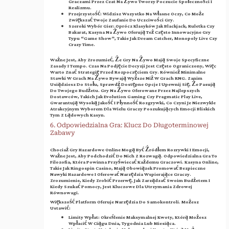
Graczami Przez Czat Na Żywo Tworzy Poczucie Społeczności I
Realizmu.
Przejrzystość
: Widzisz Wszystko Na Własne Oczy, Co Może
Zwiększać Twoje Zaufanie Do Uczciwości Gry.
Szeroki Wybór Gier
: Oprócz Klasyków Jak Blackjack, Ruletka Czy
Bakarat, Kasyna Na Żywo Oferują Też Często Innowacyjne Gry
Typu “game Show”, Takie Jak Dream Catcher, Monopoly Live Czy
Crazy Time.
Ważne Jest, Aby Zrozumieć, Że Gry Na Żywo Mają Swoje Specyficzne
Zasady I Tempo. Czas Na Podjęcie Decyzji Jest Często Ograniczony, Więc
Warto Znać Strategię Przed Rozpoczęciem Gry. Również Minimalne
Stawki W Grach Na Żywo Bywają Wyższe Niż W Grach RNG. Zanim
Usiądziesz Do Stołu, Sprawdź Dostępne Opcje I Upewnij Się, Że Pasują
Do Twojego Budżetu. Gry Na Żywo Oferowane Przez Najlepszych
Dostawców, Takich Jak Evolution Gaming Czy Pragmatic Play Live,
Gwarantują Wysoką Jakość I Płynność Rozgrywki, Co Czyni Je Niezwykle
Atrakcyjnym Wyborem Dla Wielu Graczy Poszukujących Emocji Bliskich
Tym Z Lądowych Kasyn.
6. Odpowiedzialna Gra: Klucz Do Długoterminowej
Zabawy
Chociaż Gry Hazardowe Online Mogą Być Źródłem Rozrywki I Emocji,
Ważne Jest, Aby Podchodzić Do Nich Z Rozwagą. Odpowiedzialna Gra To
Filozofia, Która Powinna Przyświecać Każdemu Graczowi. Kasyna Online,
Takie Jak Ringospin Casino, Mają Obowiązek Promować Bezpieczne
Nawyki Hazardowe I Oferować Narzędzia Wspierające Graczy.
Zrozumienie, Kiedy Zrobić Przerwę, Jak Zarządzać Swoim Budżetem I
Kiedy Szukać Pomocy, Jest Kluczowe Dla Utrzymania Zdrowej
Równowagi.
Większość Platform Oferuje Narzędzia Do Samokontroli. Możesz
Ustawić:
Limity Wpłat
: Określenie Maksymalnej Kwoty, Którą Możesz
Wpłacić W Ciągu Dnia, Tygodnia Lub Miesiąca.