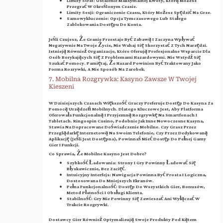
Limity Strat
: Ustalenie Maksymalnej Kwoty, Którą Możesz
Przegrać W Określonym Czasie.
Limity Sesji
: Ograniczenie Czasu, Który Możesz Spędzić Na Grze.
Samowykluczenie
: Opcja Tymczasowego Lub Stałego
Zablokowania Dostępu Do Konta.
Jeśli Czujesz, Że Granie Przestaje Być Zabawą I Zaczyna Wpływać
Negatywnie Na Twoje Życie, Nie Wahaj Się Skorzystać Z Tych Narzędzi.
Istnieją Również Organizacje, Które Oferują Profesjonalne Wsparcie Dla
Osób Borykających Się Z Problemami Hazardowymi. Nie Wstydź Się
Szukać Pomocy. Pamiętaj, Że Hazard Powinien Być Traktowany Jako
Forma Rozrywki, A Nie Sposób Na Zarobek.
7. Mobilna Rozgrywka: Kasyno Zawsze W Twojej
Kieszeni
W Dzisiejszych Czasach Większość Graczy Preferuje Dostęp Do Kasyna Za
Pomocą Urządzeń Mobilnych. Dlatego Kluczowe Jest, Aby Platforma
Oferowała Funkcjonalną I Przyjemną Rozgrywkę Na Smartfonach I
Tabletach. Ringospin Casino, Podobnie Jak Inne Nowoczesne Kasyna,
Stawia Na Dopracowane Doświadczenie Mobilne. Czy Grasz Przez
Przeglądarkę Internetową Na Swoim Telefonie, Czy Przez Dedykowaną
Aplikację (jeśli Jest Dostępna), Powinnaś Mieć Dostęp Do Pełnej Gamy
Gier I Funkcji.
Co Sprawia, Że Mobilne Kasyno Jest Dobre?
Szybkość Ładowania
: Strony I Gry Powinny Ładować Się
Błyskawicznie, Bez Zacięć.
Intuicyjny Interfejs
: Nawigacja Powinna Być Prosta I Logiczna,
Dostosowana Do Mniejszych Ekranów.
Pełna Funkcjonalność
: Dostęp Do Wszystkich Gier, Bonusów,
Metod Płatności I Obsługi Klienta.
Stabilność
: Gry Nie Powinny Się Zawieszać Ani Wyłączać W
Trakcie Rozgrywki.
Dostawcy Gier Również Optymalizują Swoje Produkty Pod Kątem