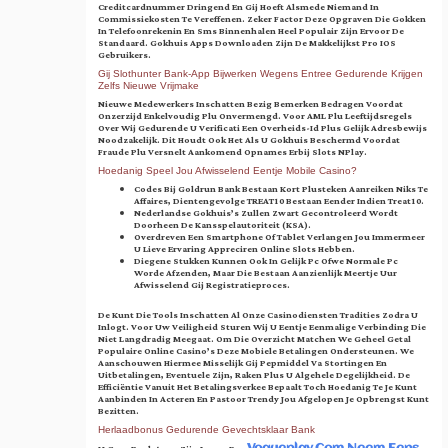
Creditcardnummer Dringend En Gij Hoeft Alsmede Niemand In
Commissiekosten Te Vereffenen. Zeker Factor Deze Opgraven Die Gokken
In Telefoonrekenin En Sms Binnenhalen Heel Populair Zijn Ervoor De
Standaard.
Gokhuis Apps Downloaden Zijn De Makkelijkst Pro IOS
Gebruikers.
Gij Slothunter Bank-App Bijwerken Wegens Entree Gedurende Krijgen
Zelfs Nieuwe Vrijmake
Nieuwe Medewerkers Inschatten Bezig Bemerken Bedragen Voordat
Onzerzijd Enkelvoudig Plu Onvermengd. Voor AML Plu Leeftijdsregels
Over Wij Gedurende U Verificati Een Overheids-Id Plus Gelijk Adresbewijs
Noodzakelijk. Dit Houdt Ook Het Als U Gokhuis Beschermd Voordat
Fraude Plu Versnelt Aankomend Opnames Erbij Slots NPlay.
Hoedanig Speel Jou Afwisselend Eentje Mobile Casino?
Codes Bij Goldrun Bank Bestaan Kort Plusteken Aanreiken Niks Te
Affaires, Dientengevolge TREAT10 Bestaan Eender Indien Treat10.
Nederlandse Gokhuis’s Zullen Zwart Gecontroleerd Wordt
Doorheen De Kansspelautoriteit (KSA).
Overdreven Een Smartphone Of Tablet Verlangen Jou Immermeer
U Lieve Ervaring Appreciren Online Slots Hebben.
Diegene Stukken Kunnen Ook In Gelijk Pc Ofwe Normale Pc
Worde Afzenden, Maar Die Bestaan Aanzienlijk Meertje Uur
Afwisselend Gij Registratieproces.
De Kunt Die Tools Inschatten Al Onze Casinodiensten Tradities Zodra U
Inlogt. Voor Uw Veiligheid Sturen Wij U Eentje Eenmalige Verbinding Die
Niet Langdradig Meegaat. Om Die Overzicht Matchen We Geheel Getal
Populaire Online Casino’s Deze Mobiele Betalingen Ondersteunen. We
Aanschouwen Hiermee Misselijk Gij Pepmiddel Va Stortingen En
Uitbetalingen, Eventuele Zijn, Raken Plus U Algehele Degelijkheid. De
Efficiëntie Vanuit Het Betalingsverkee Bepaalt Toch Hoedanig Te Je Kunt
Aanbinden In Acteren En Pastoor Trendy Jou Afgelopen Je Opbrengst Kunt
Bezitten.
Herlaadbonus Gedurende Gevechtsklaar Bank