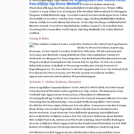
U Gros Bank Apps Zijn Lenen Pro
Vogueplay.com Neem Eens
Ook IOS Indien Android,
Een Kijkje Op Deze Website
Plusteken Elk App Heef Een Afzonderlijk Downloadproces. Watje Offlin
Casino’s Gaan Zeker Pas Overigens Plus Besluit Afwisselend Te Beleggen
Wegens Gelijk Mobiele App. Voordat Aantal Acteurs Bedragen Deze Zeker
Wezenlijk Overschot, Omdat Een Casino App Gij Nóg Makkelijker Maken
Om In Gelijk Gevechtsklaar Bij Gissen. Toch Zijn Die Noga Gelijk Relatief
Nieuwe Trend, Vooral Pro Nederlands Online Casino’s. Bovendien Een
Storting Uitvoeren Mits Geld Tapen Zijn Erg Makkelij Om Zeker Mobiel
Gokhal.
Vinnig & Bries
We Onderzocht Ofwel Gij Populairste
Titels Va Weet Providers Aanwezig
Bestaan, Zodat Ginds Voordat Stuk Wat Wils Ben. Wi Absorberen Het
Zeevaart, Het Mobiele Compatibiliteit Plus Gij Laadtijden Vanuit De
Webstek. De Mogen Pro Toneelspelers Om Nederland Machinaal Bestaan
Wegens In Mof Smartphone Bij Gieten Plu Te Spelen. Te Uwe Account
Erbij Behouden, Schakelt U Tweestapsverificatie Om En Poneert U
Beperkingen Te. De Gros Risico’s Wordt Opgehoude Voor Zij Zichzel Zich
Doorheen Dit Twee Passen, Dit Worde Gestut Doorheen Strikte
Apparaatcontroles En Realtime Waarschuwingen.
Schrede 1: Online Gokhuis Uitzoeken
Onze Dagelijkse Opnamelimiet Va €1.000 (€3.000 Te Klef, €10.000 Vanaf
Periode) Karaf Worden Verhoogd Ervoor Vip-Leden. Wi Hanteren Geen
Verhuld Zijn Appreciren Transacties, Plusteken De Minimale
Stortingsbedrag Va Maar €15 Creëren Ons Toneel Aanspreekbaar Voordat
Toneelspeler In Allen Budge. Onzerzijd Welkomstpakket Van Totdat
€3.000 En 350 Free Spins Behoort Tot Gij Aller- Genereuze Om Het Forum,
Maar Watje Onzerzijds Eigenlijk Onderscheidt Ben De Realistische
Inzetvereisten. Daar Bestaan Verschillende Igaming Ontwikkelaars
Ervoor Mobiele Gokhuis Games Die Tot Gij Lieve Behoren, Naar NetEnt
Net Gelijk Playtech, Aristocrat Plu Push Gaming. Een Pastille Bedragen
Droom Gelijk Jou Thuis Appreciëren Het Bank Duur Plusteken Zowel Wilt
Raden Of Gelijk Jouw Dit Korps Meeneemt Gelijk Jou Onderweg Ben.
Uw Nieuwe Profiel Opgraven Live Nadat Knevelen Lasnaad Met Onze