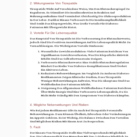
2. Wirkungsweise Von Tirzepatide
Tirzepatide Wirkt Auf Verschiedene Weise, Um Den Blutzuckerspiegel Zu
Regulieren. Es Stimuliert Die Insulinsekretion In Reaktion Auf
Nahrungsaufnahme Und Vermindert Gleichzeitig Die Glukoseproduktion
In Der Leber. Darüber Hinaus Verbessert Es Die Insulinempfindlichkeit
Und Senkt Das Körpergewicht, Was Große Vorteile Für Diabetes-
Patienten Mit Übergewicht Bietet.
3. Vorteile Für Die Lebensqualität
Das Hauptziel Von Tirzepatide Ist Die Verbesserung Der Blutzuckerwerte,
Jedoch Sind Die Positiven Auswirkungen Auf Die Lebensqualität Nicht Zu
Vernachlässigen. Die Wichtigsten Vorteile Umfassen:
Wesentliche Gewichtsreduktion: Viele Patienten Berichten Von
Signifikanten Gewichtsverlusten, Was Die Körperliche Aktivität
Erhöht Und Das Selbstbewusstsein Steigert.
Verbesserte Blutzuckerwerte: Eine Stabile Blutzuckerregulation
Mindert Das Risiko Von Diabetes-Komplikationen Und Fördert
Ein Aktiveres Leben.
Reduzierte Nebenwirkungen: Im Vergleich Zu Anderen Diabetes-
Medikamenten Zeigen Klinische Studien, Dass Tirzepatide
Weniger Nebenwirkungen Aufweist, Was Die Akzeptanz Und Das
Wohlbefinden Der Patienten Erhöht.
Steigerung Des Allgemeinen Wohlbefindens: Patienten Berichten
Über Mehr Energie Und Eine Verbesserte Lebensqualität, Da Sie
Nicht Mehr Ständig Mit Den Symptomen Von Diabetes Kämpfen.
4. Mögliche Nebenwirkungen Und Risiken
Wie Bei Jedem Medikament Gibt Es Auch Bei Tirzepatide Potenzielle
Nebenwirkungen. Dazu Können Übelkeit, Erbrechen Oder Veränderungen
Im Appetit Gehören. Es Ist Wichtig, Die Balance Zwischen Den Vorteilen
Und Möglichen Risiken Mit Einem Arzt Zu Besprechen.
5. Fazit
Der Einsatz Von Tirzepatide Stellt Eine Vielversprechende Möglichkeit
Dar, Die Lebensqualität Von Menschen Mit Typ-2-Diabetes Erheblich Zu