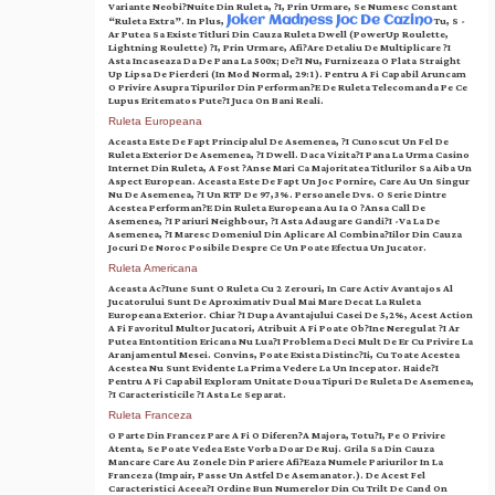
Variante Neobi?nuite Din Ruleta, ?i, Prin Urmare, Se Numesc Constant
“ruleta Extra”. In Plus,
Tu, S -
Joker Madness Joc De Cazino
Ar Putea Sa Existe Titluri Din Cauza Ruleta Dwell (PowerUp Roulette,
Lightning Roulette) ?i, Prin Urmare, Afi?are Detaliu De Multiplicare ?i
Asta Incaseaza Da De Pana La 500x; De?i Nu, Furnizeaza O Plata Straight
Up Lipsa De Pierderi (in Mod Normal, 29:1). Pentru A Fi Capabil Aruncam
O Privire Asupra Tipurilor Din Performan?e De Ruleta Telecomanda Pe Ce
Lupus Eritematos Pute?i Juca On Bani Reali.
Ruleta Europeana
Aceasta Este De Fapt Principalul De Asemenea, ?i Cunoscut Un Fel De
Ruleta Exterior De Asemenea, ?i Dwell. Daca Vizita?i Pana La Urma Casino
Internet Din Ruleta, A Fost ?anse Mari Ca Majoritatea Titlurilor Sa Aiba Un
Aspect European. Aceasta Este De Fapt Un Joc Pornire, Care Au Un Singur
Nu De Asemenea, ?i Un RTP De 97,3%. Persoanele Dvs. O Serie Dintre
Acestea Performan?e Din Ruleta Europeana Au Ia O ?ansa Call De
Asemenea, ?i Pariuri Neighbour, ?i Asta Adaugare Gandi?i -va La De
Asemenea, ?i Maresc Domeniul Din Aplicare Al Combina?iilor Din Cauza
Jocuri De Noroc Posibile Despre Ce Un Poate Efectua Un Jucator.
Ruleta Americana
Aceasta Ac?iune Sunt O Ruleta Cu 2 Zerouri, In Care Activ Avantajos Al
Jucatorului Sunt De Aproximativ Dual Mai Mare Decat La Ruleta
Europeana Exterior. Chiar ?i Dupa Avantajului Casei De 5,2%, Acest Action
A Fi Favoritul Multor Jucatori, Atribuit A Fi Poate Ob?ine Neregulat ?i Ar
Putea Entontition Ericana Nu Lua?i Problema Deci Mult De Er Cu Privire La
Aranjamentul Mesei. Convins, Poate Exista Distinc?ii, Cu Toate Acestea
Acestea Nu Sunt Evidente La Prima Vedere La Un Incepator. Haide?i
Pentru A Fi Capabil Exploram Unitate Doua Tipuri De Ruleta De Asemenea,
?i Caracteristicile ?i Asta Le Separat.
Ruleta Franceza
O Parte Din Francez Pare A Fi O Diferen?a Majora, Totu?i, Pe O Privire
Atenta, Se Poate Vedea Este Vorba Doar De Ruj. Grila Sa Din Cauza
Mancare Care Au Zonele Din Pariere Afi?eaza Numele Pariurilor In La
Franceza (Impair, Passe Un Astfel De Asemanator.). De Acest Fel
Caracteristici Aceea?i Ordine Bun Numerelor Din Cu Trilt De Cand On