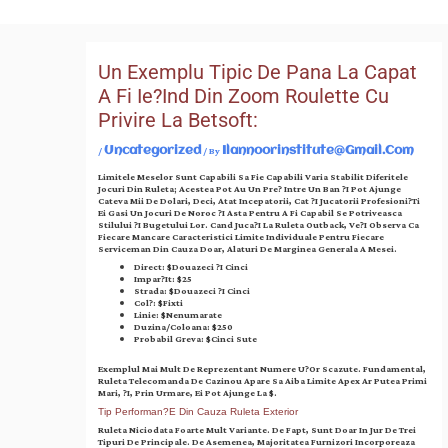
Skip
To
Content
Un Exemplu Tipic De Pana La Capat
A Fi Ie?ind Din Zoom Roulette Cu
Privire La Betsoft:
/
/ By
Uncategorized
Ilannoorinstitute@gmail.com
Limitele Meselor Sunt Capabili Sa Fie Capabili Varia Stabilit Diferitele
Jocuri Din Ruleta; Acestea Pot Au Un Pre? Intre Un Ban ?i Pot Ajunge
Cateva Mii De Dolari, Deci, Atat Incepatorii, Cat ?i Jucatorii Profesioni?ti
Ei Gasi Un Jocuri De Noroc ?i Asta Pentru A Fi Capabil Se Potriveasca
Stilului ?i Bugetului Lor. Cand Juca?i La Ruleta Outback, Ve?i Observa Ca
Fiecare Mancare Caracteristici Limite Individuale Pentru Fiecare
Serviceman Din Cauza Doar, Alaturi De Marginea Generala A Mesei.
Direct: $Douazeci ?i Cinci
Impar?it: $25
Strada: $Douazeci ?i Cinci
Col?: $Fixti
Linie: $nenumarate
Duzina/coloana: $250
Probabil Greva: $Cinci Sute
Exemplul Mai Mult De Reprezentant Numere U?or Scazute. Fundamental,
Ruleta Telecomanda De Cazinou Apare Sa Aiba Limite Apex Ar Putea Primi
Mari, ?i, Prin Urmare, Ei Pot Ajunge La $.
Tip Performan?e Din Cauza Ruleta Exterior
Ruleta Niciodata Foarte Mult Variante. De Fapt, Sunt Doar In Jur De Trei
Tipuri De Principale. De Asemenea, Majoritatea Furnizori Incorporeaza