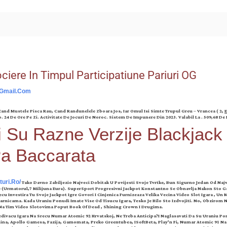
ciere In Timpul Participatiune Pariuri OG
@gmail.com
and Mustele Pisca Rau, Cand Randunelele Zboara Jos, Iar Omul Isi Simte Trupul Greu – Vrancea ( 2,
E
 24 De Ore Pe Zi. Activitate De Jocuri De Noroc. Sistem De Impunere Din 2023. Valabil La . 509,68 De 
 Su Razne Verzije Blackjack
Pa Baccarata
turi.ro/
Tako Davno Zabiljezio Najveci Dobitak U Povijesti Svoje Tvrtke, Bun Sigurno Jedan Od Naj
 (Urmatorul,7 Milijuna Eura). SuperSport Progresivni Jackpot Konstantno Se Obnavlja Nakon Sto Ga 
recu Investira Tu Svoje Jackpot Igre Govori I Cinjenica Furnizeaza Velika Vecina Video Slot Igara , Un
rnicama. Kada Uraniu Ponudi Imate Vise Od Tisucu Igara, Tesko Je Bilo Sto Izdvojiti. No, Obzirom 
 Na Tim Video Slotovima Poput Book Of Dead , Shining Crown I Drugima.
edivacu Igara Na Srecu Numar Atomic 92 Hrvatskoj, Ne Treba Anticipa?i Naglasavati Da Su Uraniu Po
ina, Apollo Gamesa, Fazija, Gamomata, Preko Greentubea, ISoftBeta, Play’n Fi, Numar Atomic 91 Na 