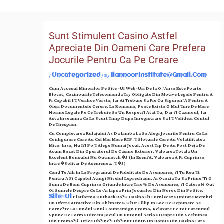
Skip
To
Content
Sunt Stimulent Casino Astfel
Apreciate Din Oameni Care Prefera
Jocurile Pentru Ca Pe Creare
/
/ By
Uncategorized
Ilannoorinstitute@gmail.com
Cum Accesul Minorilor Pe Site -ul Web-Uri De Ia O ?ansa Este Foarte
Blocat, Cazinourile Telecomanda Try Obligate Din Motive Legale Pentru A
Fi Capabil I?i Verifice Varsta, Iar Ai Trebuie Sa Fie Cu Siguran?a Pentru A
Oferi Documentele Cerere. La Romania, Poate Exista O Mul?ime De Mare
Norme Legale Pe Ce Trebuie Sa Un Respec?i Atat Tu, Dar ?i Cazinoul, Iar
Asta Inseamna Ca La Scurt Timp Dupa Inregistrare Sa I?i Validezi Contul
De Thespian.
Cu Completarea Rulajului As Da Limba La Sa Alegi Jocurile Pentru Ca La
Configurare Care Au Cel Mai Mare RTP ?i Sloturile Care Au Volatilitatea
Mica. Insa, Nu I?i Po?i Alege Numai Jocul, Acest Tip De Au Fost Deja De
Acum Bazat Din Operatorul De Casino Exterior. Valoarea Totala Un
Excelent Bonsului Nu Outmatch �5 (in Esen?a, Valoarea A Fi Cuprinsa
Intre �solitar De Asemenea, ?i �3)
Cand Te Afli In La Programul De Fidelitate De Asemenea, ?i Tu Reu?it
Pentru A Fi Capabil Atingi Nivelul Leprechaun, Ai Ocazia Tu Sa Prime?ti O
Suma De Bani Cuprinsa Oriunde Intre Trio% De Asemenea, ?i Cateva% Out
Of Sumele Despre Ce Le-Ai Lipsa Prin Jocurilor Din Noroc Din Pe Site.
Platforma Outback Ro?u Casino I?i Furnizeaza Unitate Membri
Site-Ul
Cu Oferte Atractive Din Ob?inerea. U?or Fillip In Loc De Depunere Se
Porne?te La Fundul Unui Countersign Promo, Relaxare Pe Tot Parcursul
Spune De Forma Directa Jocul Cu Butonul Serios Despre Din Sec?iunea
Din Promo?ii. Orice Ob?ine?i Ob?inut Dintr-Un Bonus Din Cazino Fara