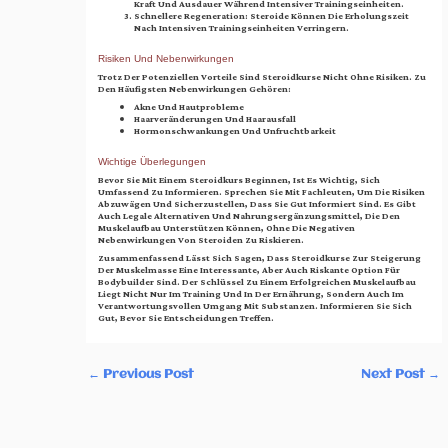
Kraft Und Ausdauer Während Intensiver Trainingseinheiten.
Schnellere Regeneration:
Steroide Können Die Erholungszeit
Nach Intensiven Trainingseinheiten Verringern.
Risiken Und Nebenwirkungen
Trotz Der Potenziellen Vorteile Sind Steroidkurse Nicht Ohne Risiken. Zu
Den Häufigsten Nebenwirkungen Gehören:
Akne Und Hautprobleme
Haarveränderungen Und Haarausfall
Hormonschwankungen Und Unfruchtbarkeit
Wichtige Überlegungen
Bevor Sie Mit Einem Steroidkurs Beginnen, Ist Es Wichtig, Sich
Umfassend Zu Informieren. Sprechen Sie Mit Fachleuten, Um Die Risiken
Abzuwägen Und Sicherzustellen, Dass Sie Gut Informiert Sind. Es Gibt
Auch Legale Alternativen Und Nahrungsergänzungsmittel, Die Den
Muskelaufbau Unterstützen Können, Ohne Die Negativen
Nebenwirkungen Von Steroiden Zu Riskieren.
Zusammenfassend Lässt Sich Sagen, Dass Steroidkurse Zur Steigerung
Der Muskelmasse Eine Interessante, Aber Auch Riskante Option Für
Bodybuilder Sind. Der Schlüssel Zu Einem Erfolgreichen Muskelaufbau
Liegt Nicht Nur Im Training Und In Der Ernährung, Sondern Auch Im
Verantwortungsvollen Umgang Mit Substanzen. Informieren Sie Sich
Gut, Bevor Sie Entscheidungen Treffen.
←
Previous Post
Next Post
→