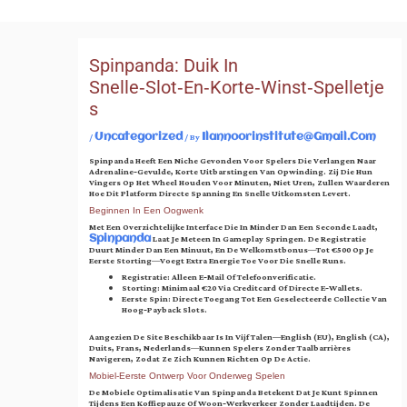
Skip
To
Content
Spinpanda: Duik In
Snelle‑Slot‑En‑Korte‑Winst‑Spelletje
S
/
/ By
Uncategorized
Ilannoorinstitute@gmail.com
Spinpanda Heeft Een Niche Gevonden Voor Spelers Die Verlangen Naar
Adrenaline‑gevulde, Korte Uitbarstingen Van Opwinding. Zij Die Hun
Vingers Op Het Wheel Houden Voor Minuten, Niet Uren, Zullen Waarderen
Hoe Dit Platform Directe Spanning En Snelle Uitkomsten Levert.
Beginnen In Een Oogwenk
Met Een Overzichtelijke Interface Die In Minder Dan Een Seconde Laadt,
Laat Je Meteen In Gameplay Springen. De Registratie
Spinpanda
Duurt Minder Dan Een Minuut, En De Welkomstbonus—Tot €500 Op Je
Eerste Storting—Voegt Extra Energie Toe Voor Die Snelle Runs.
Registratie: Alleen E‑mail Of Telefoonverificatie.
Storting: Minimaal €20 Via Creditcard Of Directe E‑wallets.
Eerste Spin: Directe Toegang Tot Een Geselecteerde Collectie Van
Hoog‑payback Slots.
Aangezien De Site Beschikbaar Is In Vijf Talen—English (EU), English (CA),
Duits, Frans, Nederlands—Kunnen Spelers Zonder Taalbarrières
Navigeren, Zodat Ze Zich Kunnen Richten Op De Actie.
Mobiel‑Eerste Ontwerp Voor Onderweg Spelen
De Mobiele Optimalisatie Van Spinpanda Betekent Dat Je Kunt Spinnen
Tijdens Een Koffiepauze Of Woon‑werkverkeer Zonder Laadtijden. De