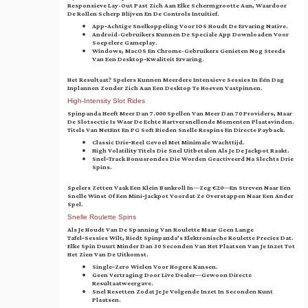
Responsieve Lay-Out Past Zich Aan Elke Schermgrootte Aan, Waardoor
De Rollen Scherp Blijven En De Controls Intuïtief.
App‑achtige Snelkoppeling Voor IOS Houdt De Ervaring Native.
Android-Gebruikers Kunnen De Speciale App Downloaden Voor
Soepelere Gameplay.
Windows, MacOS En Chrome-Gebruikers Genieten Nog Steeds
Van Een Desktop‑kwaliteit Ervaring.
Het Resultaat? Spelers Kunnen Meerdere Intensieve Sessies In Één Dag
Inplannen Zonder Zich Aan Een Desktop Te Hoeven Vastpinnen.
High‑Intensity Slot Rides
Spinpanda Heeft Meer Dan 7.000 Spellen Van Meer Dan 70 Providers, Maar
De Slotsectie Is Waar De Echte Hartversnellende Momenten Plaatsvinden.
Titels Van NetEnt En PG Soft Bieden Snelle Respins En Directe Payback.
Classic Drie‑reel Gevoel Met Minimale Wachttijd.
High Volatility Titels Die Snel Uitbetalen Als Je De Jackpot Raakt.
Snel‑track Bonusrondes Die Worden Geactiveerd Na Slechts Drie
Spins.
Spelers Zetten Vaak Een Klein Bankroll In—Zeg €20—En Streven Naar Een
Snelle Winst Of Een Mini‑jackpot Voordat Ze Overstappen Naar Een Ander
Spel.
Snelle Roulette Spins
Als Je Houdt Van De Spanning Van Roulette Maar Geen Lange
Tafel‑sessies Wilt, Biedt Spinpanda’s Elektronische Roulette Precies Dat.
Elke Spin Duurt Minder Dan 30 Seconden Van Het Plaatsen Van Je Inzet Tot
Het Zien Van De Uitkomst.
Single‑zero Wielen Voor Hogere Kansen.
Geen Vertraging Door Live Dealer—Gewoon Directe
Resultaatweergave.
Snel Resetten Zodat Je Je Volgende Inzet In Seconden Kunt
Plaatsen.