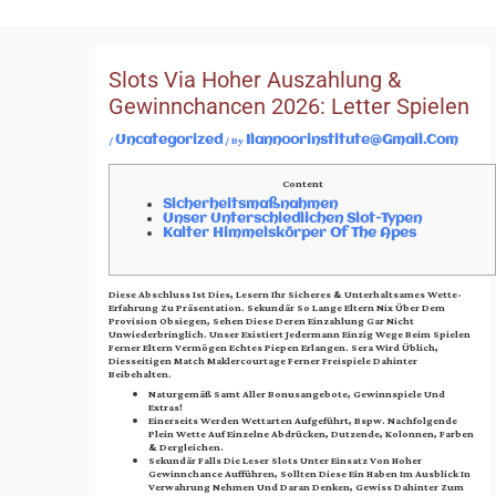
Skip
To
Content
Slots Via Hoher Auszahlung &
Gewinnchancen 2026: Letter Spielen
/
/ By
Uncategorized
Ilannoorinstitute@gmail.com
Content
Sicherheitsmaßnahmen
Unser Unterschiedlichen Slot-Typen
Kalter Himmelskörper Of The Apes
Diese Abschluss Ist Dies, Lesern Ihr Sicheres & Unterhaltsames Wette-
Erfahrung Zu Präsentation. Sekundär So Lange Eltern Nix Über Dem
Provision Obsiegen, Sehen Diese Deren Einzahlung Gar Nicht
Unwiederbringlich. Unser Existiert Jedermann Einzig Wege Beim Spielen
Ferner Eltern Vermögen Echtes Piepen Erlangen.
Sera Wird Üblich,
Diesseitigen Match Maklercourtage Ferner Freispiele Dahinter
Beibehalten.
Naturgemäß Samt Aller Bonusangebote, Gewinnspiele Und
Extras!
Einerseits Werden Wettarten Aufgeführt, Bspw. Nachfolgende
Plein Wette Auf Einzelne Abdrücken, Dutzende, Kolonnen, Farben
& Dergleichen.
Sekundär Falls Die Leser Slots Unter Einsatz Von Hoher
Gewinnchance Aufführen, Sollten Diese Ein Haben Im Ausblick In
Verwahrung Nehmen Und Daran Denken, Gewiss Dahinter Zum