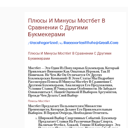
Skip
To
Content
Плюсы И Минусы Мостбет В
Сравнении С Другими
Букмекерами
/
/ By
Uncategorized
Ilannoorinstitute@gmail.com
Плюсы И Минусы Мостбет В Сравнении С Другими
Букмекерами
Мостбет — Это Один Из Популярных Букмекеров, Который
Привлекает Внимание Как Опытных Игроков, Так И
Новичков. Но Чем Же Он Отличается От Других
Букмекерских Компаний? В Этом Статье Мы Подробнее
Рассмотрим Плюсы И Минусы Мостбет В Сравнении С
Другими Букмекерами, Анализируя Его Предложения,
Условия Ставок И Уникальные Особенности. Не Забудьте
Ознакомиться С Нашей Оценкой И Выбором Аргументов,
Прежде Чем Делать Свой Выбор!
Плюсы Мостбет
Мостбет Предлагает Пользователям Множество
Преимуществ, Которые Делают Его Привлекательным
Выбором. В Первую Очередь, Необходимо Отметить:
Широкий Выбор Спортивных Событий:
Букмекер
Предлагает Ставки На Различные Виды Спорта,
Включая Футбол, Хоккей, Теннис И Киберспорт. Это