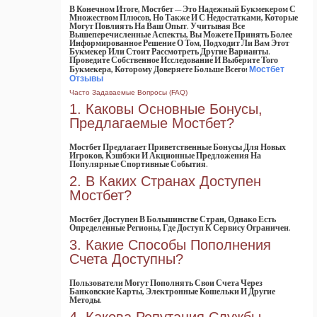
В Конечном Итоге, Мостбет — Это Надежный Букмекером С
Множеством Плюсов, Но Также И С Недостатками, Которые
Могут Повлиять На Ваш Опыт. Учитывая Все
Вышеперечисленные Аспекты, Вы Можете Принять Более
Информированное Решение О Том, Подходит Ли Вам Этот
Букмекер Или Стоит Рассмотреть Другие Варианты.
Проведите Собственное Исследование И Выберите Того
Букмекера, Которому Доверяете Больше Всего!
Мостбет
Отзывы
Часто Задаваемые Вопросы (FAQ)
1. Каковы Основные Бонусы,
Предлагаемые Мостбет?
Мостбет Предлагает Приветственные Бонусы Для Новых
Игроков, Кэшбэки И Акционные Предложения На
Популярные Спортивные События.
2. В Каких Странах Доступен
Мостбет?
Мостбет Доступен В Большинстве Стран, Однако Есть
Определенные Регионы, Где Доступ К Сервису Ограничен.
3. Какие Способы Пополнения
Счета Доступны?
Пользователи Могут Пополнять Свои Счета Через
Банковские Карты, Электронные Кошельки И Другие
Методы.