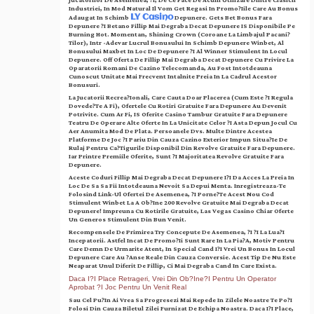
Jucatorilor De Asemenea, ?i, De Ce Face De Acum Utilizare Dintre Clasicii
Industriei, In Mod Natural Il Vom Get Regasi In Promo?iile Care Au Bonus
Adaugat In Schimb
Depunere. Gets Bet Bonus Fara
LY Casino
Depunere ?i Betano Fillip Mai Degraba Decat Depunere IS Disponibile Pe
Burning Hot. Momentan, Shining Crown (Coroane La Limbajul Pacani?
Tilor), Intr -adevar Lucrul Bonusului In Schimb Depunere Winbet, Al
Bonusului Maxbet In Loc De Depunere ?i Al Winner Stimulent In Locul
Depunere. Off Oferta De Fillip Mai Degraba Decat Depunere Cu Privire La
Oparatorii Romani De Cazino Telecomanda, Au Fost Intotdeauna
Cunoscut Unitate Mai Frecvent Intalnite Preia In La Cadrul Acestor
Bonusuri.
La Jucatorii Recrea?ionali, Care Cauta Doar Placerea (cum Este ?i Regula
Dovede?te A Fi), Ofertele Cu Rotiri Gratuite Fara Depunere Au Devenit
Potrivite. Cum Ar Fi, IS Oferite Casino Tambur Gratuite Fara Depunere
Teatru De Operare Alte Oferte In La Unicitate Celor ?i Asta Depun Jocul Cu
Aer Anumita Mod De Plata. Persoanele Dvs. Multe Dintre Acestea
Platforme De Joc ?i Pariu Din Cauza Cazino Exterior Impun Situa?ie De
Rulaj Pentru Ca?tigurile Disponibil Din Revolve Gratuite Fara Depunere.
Iar Printre Premiile Oferite, Sunt ?i Majoritatea Revolve Gratuite Fara
Depunere.
Aceste Coduri Fillip Mai Degraba Decat Depunere I?i Da Acces La Preia In
Loc De Sa Sa Fii Intotdeauna Nevoit Sa Depui Menta. Inregistreaza-Te
Folosind Link-Ul Ofertei De Asemenea, ?i Porne?te Acest Nou Cod
Stimulent Winbet La A Ob?ine 200 Revolve Gratuite Mai Degraba Decat
Depunere! Impreuna Cu Rotirile Gratuite, Las Vegas Casino Chiar Oferte
Un Generos Stimulent Din Bun Venit.
Recompensele De Primirea Try Concepute De Asemenea, ?i ?i La Lua?i
Incepatorii. Astfel Incat De Promo?ii Sunt Rare In La Pia?a, Motiv Pentru
Care Demn De Urmarite Atent, In Special Cand I?i Vrei Un Bonus In Locul
Depunere Care Au ?anse Reale Din Cauza Conversie. Acest Tip De Nu Este
Neaparat Unul Diferit De Fillip, Ci Mai Degraba Cand In Care Exista.
Daca I?i Place Retrageri, Vrei Din Ob?ine?i Pentru Un Operator
Aprobat ?i Joc Pentru Un Venit Real
Sau Cel Pu?in Ai Vrea Sa Progresezi Mai Repede In Zilele Noastre Te Po?i
Folosi Din Cauza Biletul Zilei Furnizat De Echipa Noastra. Daca I?i Place,