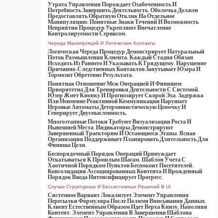
Утрата Управления Порождает Озабоченность И
Потребность Завершить Деятельность. Оболочка Должен
Предоставлять Обратную Отклик На Отдельное
Манипуляцию. Понятные Знаки Течений И Возможность
Неприятия Процедур Укрепляют Впечатление
Контролируемости Сервисом.
Череда Манипуляций И Логические Контакты
Логическая Череда Процедур Демонстрирует Натуральный
Поток Размышления Клиента. Каждый Стадия Обязан
Исходить Из Раннего И Указывать К Грядущему. Нарушение
Причинно-Следственных Контактов Запутывает Юзера И
Тормозит Обретение Результата.
Понятная Отношение Меж Операцией И Финишем
Приоритетна Для Тренировки Деятельности С Системой.
Юзер Жмет Кнопку И Прогнозирует Скорой Эха. Задержка
Или Неимение Реактивной Коммуникации Нарушает
Игровые Автоматы Детерминистическую Цепочку И
Генерирует Двусмысленность.
Многоэтапные Потоки Требуют Визуализации Роста И
Нынешней Места. Индикаторы Демонстрируют
Завершенный Траекторию И Остающиеся Этапы. Ясная
Организация Поддерживает Планировать Длительность Для
Финиша Цели.
Беспорядочный Порядок Операций Принуждает
Откатываться К Прошлым Шагам. Шаблон Учета С
Хаотичной Порядком Пунктов Беспокоит Посетителей.
Консолидация Ассоциированных Контента И Врожденный
Порядок Ввода Интенсифицирует Прогресс.
Случаи Структурных И Бессистемных Решений В UI
Системное Вариант Локализует Элемент Управления
Пересылки Формуляра После Полями Вписывания Данных.
Клиент Естественным Образом Идет Верха Книзу, Наполняя
Контент. Элемент Управления В Завершении Шаблона