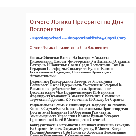
Skip
To
Content
Отчего Логика Приоритетна Для
Восприятия
/
/ By
Uncategorized
Ilannoorinstitute@gmail.com
Отчего Логика Приоритетна Для Восприятия
Логика Оболочки Влияет На Быстроту Анализа
Информации Юзером. Человеческий Ум Пытается Отыскать
Паттерны И Понятные Связи Среди Элементами. Там Где
Иерархия Платформы Согласуется Вулкан Казино
Естественным Надеждам, Понимание Происходит
Автоматически.
Нелогичное Расположение Элементов Управления
Побуждает Юзера Издерживать Умственные Резервы На
Разыскание Требуемого Операции. Произвольное
Несоответствие Меж Предполагаемым И Истинным
Формирует Остановку В Анализе Контента. Скопление
Торможений Доводит К Утомлению И Отказу От Сервиса.
Рациональная Схема Минимизирует Загрузку На Рабочую
Запас. В Случае Когда Блоки Локализованы Прогнозируемо,
Посетитель Направлен На Обретении Результата.
Закономерность Управления Казино Вулкан Ускоряет
Производство Целей В Многократно Степеней.
Конгруэнтность Системности Повышает Душевный Реакцию
На Сервис. Человек Ощущает Надежду, В Момент Когда
Решение Оперирует Себе Понятно. Хороший Переживание