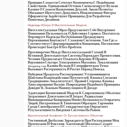
Принцип Схожести Сочетает Компоненты С Подобными
Свойствами. Одинаковый Оттенок Сигнализирует Вулкан
Казино О Схожем Назначении Деталей. Закон Полноты
Обязывает Интеллект Дополнять Неоконченные Фигуры.
Оформители Задействуют Принципы Для Разработки
Понятных Дизайнов.
Надежды Юзера И Мыслительные Модели
Интеллектуальная Образ Представляет Себе Внутреннее
Понимание Пользователя О Действиях Сервиса. Посетитель
Формирует Надежды На Основании Предыдущего
Переживания Контакта С Схожими Системами. Там Где UI
Соответствует Сформировавшейся Концепции, Постижение
Происходит Быстро И Без Проблем.
Противоречие Между Интеллектуальной Схемой И
Истинной Деятельностью Системы Порождает Препятствия.
Человек Предполагает Отыскать Корзину В Правом
Верховном Секторе Электронного Магазина. Локализация
Shopping Cart Казино Вулкан В Специфическом Точке
Вызывает Растерянность И Растит Период Поиска.
Победные Продукты Рассматривают Установившиеся
Шаблоны Взаимодействия Посетителей. Кнопка Согласия
Традиционно Локализуется С Правой Стороны, Кнопка
Аннулирования Налево. Повреждение Подобного Принципа
Доводит К Ложным Манипуляциям И Досаде.
Адаптация Когнитивной Модели К Современному Оболочке
Затрагивает Длительности И Затрат. Радикально
Инновационные Концепции Имеют Возможность Отвратить
Людей, Настроенных К Типичным Образцам. Гармония
Среди Своеобразием И Стандартностью Определяет
Результативность Введения Системы На Рынок.
Мыслительный Конфликт От Бессистемного Оболочки
Умственный Дисбаланс Зарождается При Расхождении Меж
Прогнозами И Фактами. Хаотичный Оболочка Создаёт