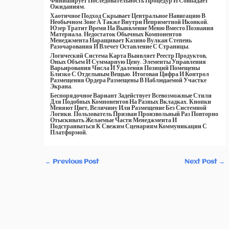
Финиширует Последовательность Процедур И Совпадает
Ожиданиям.
Хаотичное Подход Скрывает Центральное Навигацию В
Необычном Зоне А Также Внутри Неприметной Иконкой.
Юзер Тратит Время На Выявление Меню Вместо Познания
Материала. Недостаток Обычных Компонентов
Менеджмента Наращивает Казино Вулкан Степень
Разочарования И Влечет Оставление С Страницы.
Логический Система Карта Выявляет Реестр Продуктов,
Оных Объем И Суммарную Цену. Элементы Управления
Варьирования Числа И Удаления Позиций Помещены
Близко С Отдельным Вещью. Итоговая Цифра И Контрол
Размещения Ордера Размещены В Наблюдаемой Участке
Экрана.
Беспорядочное Вариант Задействует Всевозможные Стили
Для Подобных Компонентов На Разных Вкладках. Кнопки
Меняют Цвет, Величину Или Размещение Без Системной
Логики. Пользователь Призван Произвольный Раз Повторно
Отыскивать Желаемые Части Менеджмента И
Подстраиваться К Свежим Сценариям Коммуникации С
Платформой.
←
Previous Post
Next Post
→