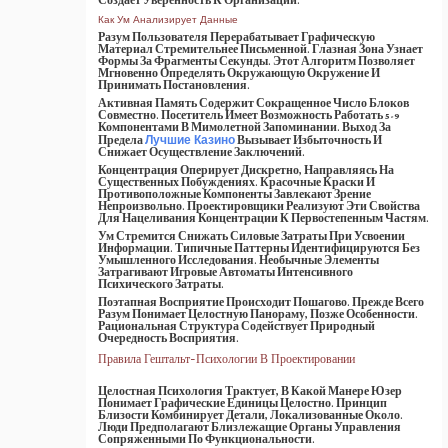
Создает Уверенность К Организации.
Как Ум Анализирует Данные
Разум Пользователя Перерабатывает Графическую
Материал Стремительнее Письменной. Глазная Зона Узнает
Формы За Фрагменты Секунды. Этот Алгоритм Позволяет
Мгновенно Определять Окружающую Окружение И
Принимать Постановления.
Активная Память Содержит Сокращенное Число Блоков
Совместно. Посетитель Имеет Возможность Работать 5-9
Компонентами В Мимолетной Запоминании. Выход За
Предела
Вызывает Избыточность И
Лучшие Казино
Снижает Осуществление Заключений.
Концентрация Оперирует Дискретно, Направляясь На
Существенных Побуждениях. Красочные Краски И
Противоположные Компоненты Завлекают Зрение
Непроизвольно. Проектировщики Реализуют Эти Свойства
Для Нацеливания Концентрации К Первостепенным Частям.
Ум Стремится Снижать Силовые Затраты При Усвоении
Информации. Типичные Паттерны Идентифицируются Без
Умышленного Исследования. Необычные Элементы
Затрагивают Игровые Автоматы Интенсивного
Психического Затраты.
Поэтапная Восприятие Происходит Пошагово. Прежде Всего
Разум Понимает Целостную Панораму, Позже Особенности.
Рациональная Структура Содействует Природный
Очередность Восприятия.
Правила Гештальт-Психологии В Проектировании
Целостная Психология Трактует, В Какой Манере Юзер
Понимает Графические Единицы Целостно. Принцип
Близости Комбинирует Детали, Локализованные Около.
Люди Предполагают Близлежащие Органы Управления
Сопряженными По Функциональности.