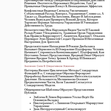
Противоречие Между Ожидаемым И Подлинным Действием
Решения. Посетитель Переживает Неудобство, Там Где
Привычные Операции Влекут К Неожиданным Эффектам.
Конфликтные Видимые Сигналы Увеличивают
Субъективный Разлад. Контрол, Украшенная Словно Url, А
Также Url, Подобная На Заголовок, Вводят В Заблуждение.
Человек Вынужден Проверять Всякий Деталь, Которое
Тормозит Игровые Автоматы Управление И Уменьшает
Действенность Труда.
Несоответствие Меж Наружным Видом Части И Таковой
Ролью Рушит Убежденность. Травяная Орган Управления
Как Правило Коррелирует С Акцептом, Красная С Отказом.
Переворот Этих Ценностей Создает Промахи И Негативные
Настроения Для Зрителей.
Продолжительное Нахождение В Режиме Дисбаланса
Вызывает Нервозность И Отвержение Платформы. Человек
Начинает Сторониться Коммуникации С Платформой, Кая
Неустанно Ломает Представления. Вредный Опыт Образует
Прочное Вредное Точку Зрения К Бренду И Понижает
Преданность Потребителей.
Значение Схем В Оперативном Усвоении
Паттерны Являют Циклические Методы Стандартных
Функций В UI. Стандартные Образцы Форсируют
Переработку Контента И Уменьшают Интеллектуальную
Давление. Пользователь Молниеносно Осознает
Предназначение Части, Коли Таковой Согласуется
Стандартному Модели.
Общепринятые Шаблоны Образуют Представления
Публики:
Эмблема В Левом Верховном Уголке Ведёт На
Основную Вкладку
Пиктограмма С 3 Линиями Открывает Маршрутное
Управление
Знак Интеррогативный Сигнализирует