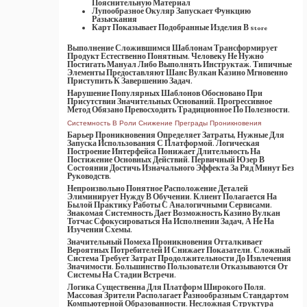
Пояснительную Материал
Лупообразное Окуляр Запускает Функцию
Разыскания
Карт Показывает Подобранные Изделия В Store
Выполнение Сложившимся Шаблонам Трансформирует
Продукт Естественно Понятным. Человеку Не Нужно
Постигать Мануал Либо Выполнять Инструктаж. Типичные
Элементы Предоставляют Шанс Вулкан Казино Мгновенно
Приступить К Завершению Задач.
Нарушение Популярных Шаблонов Обосновано При
Присутствии Значительных Оснований. Прогрессивное
Метод Обязано Превосходить Традиционное По Полезности.
Системность В Роли Снижение Преграды Проникновения
Барьер Проникновения Определяет Затраты, Нужные Для
Запуска Использования С Платформой. Логическая
Построение Интерфейса Понижает Длительность На
Постижение Основных Действий. Первичный Юзер В
Состоянии Достичь Изначального Эффекта За Ряд Минут Без
Руководств.
Непроизвольно Понятное Расположение Деталей
Элиминирует Нужду В Обучении. Клиент Полагается На
Былой Практику Работы С Аналогичными Сервисами.
Знакомая Системность Дает Возможность Казино Вулкан
Тотчас Сфокусироваться На Исполнении Задач, А Не На
Изучении Схемы.
Значительный Помеха Проникновения Отталкивает
Вероятных Потребителей И Снижает Показатели. Сложный
Система Требует Затрат Продолжительности До Извлечения
Значимости. Большинство Пользователи Отказываются От
Системы На Стадии Встречи.
Логика Существенна Для Платформ Широкого Поля.
Массовая Зрители Располагает Разнообразным Стандартом
Компьютерной Образованности. Несложная Структура