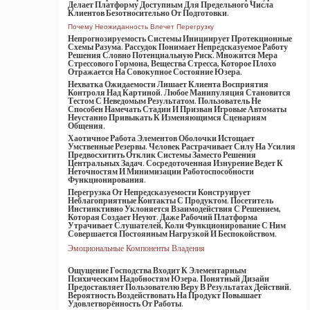
Делает Платформу Доступным Для Предельного Числа
Клиентов Безотносительно От Подготовки.
Почему Неожиданность Влечет Перегрузку
Непрогнозируемость Системы Инициирует Протекционные
Схемы Разума. Рассудок Понимает Непредсказуемое Работу
Решения Словно Потенциальную Риск. Множится Мера
Стрессового Гормона, Вещества Стресса, Которое Плохо
Отражается На Совокупное Состояние Юзера.
Нехватка Ожидаемости Лишает Клиента Восприятия
Контроля Над Картиной. Любое Манипуляция Становится
Тестом С Неведомым Результатом. Пользователь Не
Способен Намечать Стадии И Призван Игровые Автоматы
Неустанно Привыкать К Изменяющимся Сценариям
Общения.
Хаотичное Работа Элементов Оболочки Истощает
Умственные Резервы. Человек Растрачивает Силу На Усилия
Предвосхитить Отклик Системы Заместо Решения
Центральных Задач. Сосредоточенная Изнурение Ведет К
Неточностям И Минимизации Работоспособности
Функционирования.
Перегрузка От Непредсказуемости Конструирует
Неблагоприятные Контакты С Продуктом. Посетитель
Инстинктивно Уклоняется Взаимодействия С Решением,
Которая Создает Неуют. Даже Рабочий Платформа
Утрачивает Слушателей, Коли Функционирование С Ним
Совершается Постоянным Нагрузкой И Беспокойством.
Эмоциональные Компоненты Владения
Ощущение Господства Входит К Элементарным
Психическим Надобностям Юзера. Понятный Дизайн
Предоставляет Пользователю Веру В Результатах Действий.
Вероятность Воздействовать На Продукт Повышает
Удовлетворённость От Работы.