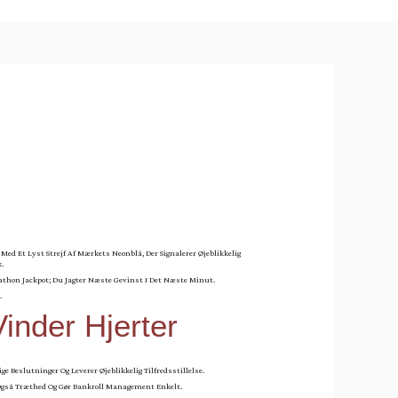
, Med Et Lyst Strejf Af Mærkets Neonblå, Der Signalerer Øjeblikkelig
k.
rathon Jackpot; Du Jagter Næste Gevinst I Det Næste Minut.
.
Vinder Hjerter
Beslutninger Og Leverer Øjeblikkelig Tilfredsstillelse.
 Også Træthed Og Gør Bankroll Management Enkelt.