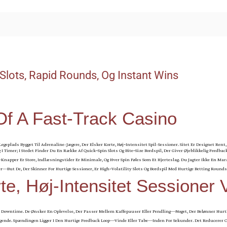
Slots, Rapid Rounds, Og Instant Wins
Of A Fast‑Track Casino
Legeplads Bygget Til Adrenaline-Jægere, Der Elsker Korte, Høj‑intensitet Spil-Sessioner. Sitet Er Designet Rent
g I Timer; I Stedet Finder Du En Række Af Quick‑spin Slots Og Bite‑size Bordspil, Der Giver Øjeblikkelig Feedbac
napper Er Store, Indlæsningstider Er Minimale, Og Hver Spin Føles Som Et Hjerteslag. Du Jagter Ikke En Ma
er—But De, Der Skinner For Hurtige Sessioner, Er High‑volatility Slots Og Bordspil Med Hurtige Betting Rounds
te, Høj‑intensitet Sessioner 
Downtime. De Ønsker En Oplevelse, Der Passer Mellem Kaffepauser Eller Pendling—Noget, Der Belønner Hurtige 
igende. Spændingen Ligger I Den Hurtige Feedback Loop—Vinde Eller Tabe—Inden For Sekunder. Det Reducerer