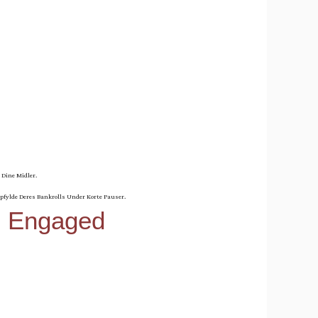
 Dine Midler.
fylde Deres Bankrolls Under Korte Pauser.
u Engaged