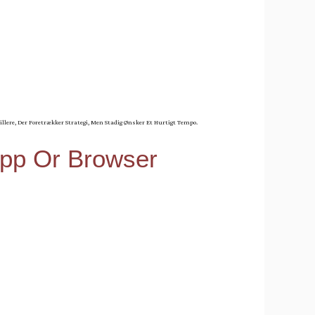
llere, Der Foretrækker Strategi, Men Stadig Ønsker Et Hurtigt Tempo.
App Or Browser