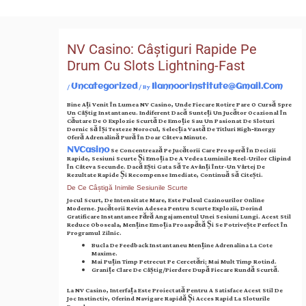
Skip
To
Content
NV Casino: Câștiguri Rapide Pe
Drum Cu Slots Lightning-Fast
/
/ By
Uncategorized
Ilannoorinstitute@gmail.com
Bine Ați Venit În Lumea NV Casino, Unde Fiecare Rotire Pare O Cursă Spre
Un Câștig Instantaneu. Indiferent Dacă Sunteți Un Jucător Ocazional În
Căutare De O Explozie Scurtă De Emoție Sau Un Pasionat De Sloturi
Dornic Să Își Testeze Norocul, Selecția Vastă De Titluri High‑energy
Oferă Adrenalină Pură În Doar Câteva Minute.
Se Concentrează Pe Jucătorii Care Prosperă În Decizii
NVCasino
Rapide, Sesiuni Scurte Și Emoția De A Vedea Luminile Reel-Urilor Clipind
În Câteva Secunde. Dacă Ești Gata Să Te Avânți Într-Un Vârtej De
Rezultate Rapide Și Recompense Imediate, Continuă Să Citești.
De Ce Câștigă Inimile Sesiunile Scurte
Jocul Scurt, De Intensitate Mare, Este Pulsul Cazinourilor Online
Moderne. Jucătorii Revin Adesea Pentru Scurte Explozii, Dorind
Gratificare Instantanee Fără Angajamentul Unei Sesiuni Lungi. Acest Stil
Reduce Oboseala, Menține Emoția Proaspătă Și Se Potrivește Perfect În
Programul Zilnic.
Bucla De Feedback Instantaneu Menține Adrenalina La Cote
Maxime.
Mai Puțin Timp Petrecut Pe Cercetări; Mai Mult Timp Rotind.
Granițe Clare De Câștig/pierdere După Fiecare Rundă Scurtă.
La NV Casino, Interfața Este Proiectată Pentru A Satisface Acest Stil De
Joc Instinctiv, Oferind Navigare Rapidă Și Acces Rapid La Sloturile