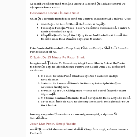
Această Buclă Strânsă Menține Energia Ridicată Și Reduce Timpul De
Așteptare Între Rotiri.
Gestionarea Riscului În Jocul Scurt
Chiar Și Sesiunile Rapide Necesită Un Control Inteligent Al Bankroll-Ului:
Stabilește O Limită Zilnică Fixă — Nu O Depăși.
Folosește Funcția “stop‑loss”, Dacă Este Disponibilă, Pentru A
Limita Pierderile Rapid.
Răsplătește-Te După Un Câștig Resetând Pariul La O Sumă Mai
Mică Înainte De A Urmări Câștiguri Mai Mari.
Prin Controlul Riscului În Timp Real, Păstrezi Emoția Fără A-Ți Pune În
Pericol Bankroll-Ul.
O Sprint De 15 Minute Pe Razor Shark
Imaginează-Ți Asta: Te Conectezi, Alegi Razor Shark, Setezi Un Pariu
Moderat Și Lași Rolele Să Alerge Pentru Tine. Iată Cum Se Desfășoară
Sesiunea:
0–3 Min:
Rotește Până Când Lovești Un Scatter; Deja Ești
Entuziasmat.
3–6 Min:
Se Lansează Runda De Bonus; Auto‑spin Menține
Acțiunea În Mișcare.
6–9 Min:
Apare Un Câștig Mare — Setează Pariul Înapoi Pentru
Siguranță.
9–12 Min:
Continuă Rotirile; Dacă Lovești Alt Bonus, Ești În Zonă.
12–15 Min:
Încheie Cu O Rotire Suplimentară; Deloghează-Te Cu
Un Zâmbet.
Întreaga Experiență Se Simte Ca Un Fulger—Rapid, Palpitant Și
Satisfăcător.
Jocuri Live Pentru Emoții Rapide
Dacă Îți Dorești Elementul Social Fără Așteptări Lungi, Ruleta Live Este
Perfectă: