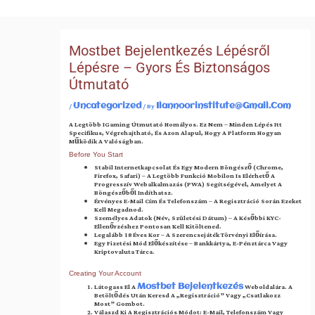
Skip
To
Content
Mostbet Bejelentkezés Lépésről
Lépésre – Gyors És Biztonságos
Útmutató
/
/ By
Uncategorized
Ilannoorinstitute@gmail.com
A Legtöbb IGaming Útmutató Homályos. Ez Nem – Minden Lépés Itt
Specifikus, Végrehajtható, És Azon Alapul, Hogy A Platform Hogyan
Működik A Valóságban.
Before You Start
Stabil Internetkapcsolat És Egy Modern Böngésző (Chrome,
Firefox, Safari) – A Legtöbb Funkció Mobilon Is Elérhető A
Progresszív Webalkalmazás (PWA) Segítségével, Amelyet A
Böngészőből Indíthatsz.
Érvényes E-Mail Cím És Telefonszám – A Regisztráció Során Ezeket
Kell Megadnod.
Személyes Adatok (név, Születési Dátum) – A Későbbi KYC-
Ellenőrzéshez Pontosan Kell Kitöltened.
Legalább 18 Éves Kor – A Szerencsejáték Törvényi Előírása.
Egy Fizetési Mód Előkészítése – Bankkártya, E-Pénztárca Vagy
Kriptovaluta Tárca.
Creating Your Account
Látogass El A
Weboldalára. A
Mostbet Bejelentkezés
Betöltődés Után Keresd A „Regisztráció” Vagy „Csatlakozz
Most” Gombot.
Válaszd Ki A Regisztrációs Módot: E-Mail, Telefonszám Vagy