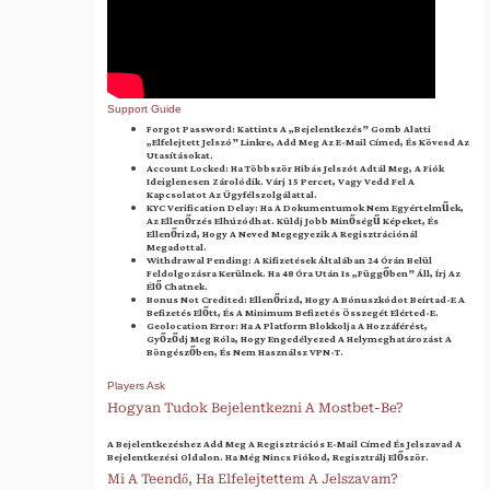
Support Guide
Forgot Password:
Kattints A „Bejelentkezés” Gomb Alatti
„Elfelejtett Jelszó” Linkre, Add Meg Az E-Mail Címed, És Kövesd Az
Utasításokat.
Account Locked:
Ha Többször Hibás Jelszót Adtál Meg, A Fiók
Ideiglenesen Zárolódik. Várj 15 Percet, Vagy Vedd Fel A
Kapcsolatot Az Ügyfélszolgálattal.
KYC Verification Delay:
Ha A Dokumentumok Nem Egyértelműek,
Az Ellenőrzés Elhúzódhat. Küldj Jobb Minőségű Képeket, És
Ellenőrizd, Hogy A Neved Megegyezik A Regisztrációnál
Megadottal.
Withdrawal Pending:
A Kifizetések Általában 24 Órán Belül
Feldolgozásra Kerülnek. Ha 48 Óra Után Is „függőben” Áll, Írj Az
Élő Chatnek.
Bonus Not Credited:
Ellenőrizd, Hogy A Bónuszkódot Beírtad-E A
Befizetés Előtt, És A Minimum Befizetés Összegét Elérted-E.
Geolocation Error:
Ha A Platform Blokkolja A Hozzáférést,
Győződj Meg Róla, Hogy Engedélyezed A Helymeghatározást A
Böngészőben, És Nem Használsz VPN-T.
Players Ask
Hogyan Tudok Bejelentkezni A Mostbet-Be?
A Bejelentkezéshez Add Meg A Regisztrációs E-Mail Címed És Jelszavad A
Bejelentkezési Oldalon. Ha Még Nincs Fiókod, Regisztrálj Először.
Mi A Teendő, Ha Elfelejtettem A Jelszavam?