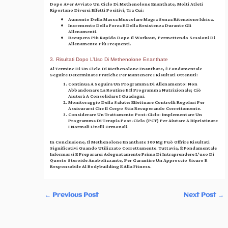
Dopo Aver Avviato Un Ciclo Di Methenolone Enanthate, Molti Atleti
Riportano Diversi Effetti Positivi, Tra Cui:
Aumento Della Massa Muscolare Magra Senza Ritenzione Idrica.
Incremento Della Forza E Della Resistenza Durante Gli
Allenamenti.
Recupero Più Rapido Dopo Il Workout, Permettendo Sessioni Di
Allenamento Più Frequenti.
3. Risultati Dopo L’Uso Di Methenolone Enanthate
Al Termine Di Un Ciclo Di Methenolone Enanthate, È Fondamentale
Seguire Determinate Pratiche Per Mantenere I Risultati Ottenuti:
Continua A Seguira Un Programma Di Allenamento:
Non
Abbandonare La Routine E Il Programma Nutrizionale; Ciò
Aiuterà A Consolidare I Guadagni.
Monitoraggio Della Salute:
Effettuare Controlli Regolari Per
Assicurarsi Che Il Corpo Stia Recuperando Correttamente.
Considerare Un Trattamento Post-Ciclo:
Implementare Un
Programma Di Terapia Post-Ciclo (PCT) Per Aiutare A Ripristinare
I Normali Livelli Ormonali.
In Conclusione, Il Methenolone Enanthate 100 Mg Può Offrire Risultati
Significativi Quando Utilizzato Correttamente. Tuttavia, È Fondamentale
Informarsi E Prepararsi Adeguatamente Prima Di Intraprendere L’uso Di
Questo Steroide Anabolizzante, Per Garantire Un Approccio Sicuro E
Responsabile Al Bodybuilding E Alla Fitness.
←
Previous Post
Next Post
→