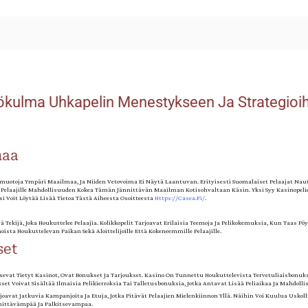
ökulma Uhkapelin Menestykseen Ja Strategioih
maa
emuotoja Ympäri Maailmaa, Ja Niiden Vetovoima Ei Näytä Laantuvan. Erityisesti Suomalaiset Pelaajat Nautti
at Pelaajille Mahdollisuuden Kokea Tämän Jännittävän Maailman Kotisohvaltaan Käsin. Yksi Syy Kasinopel
i Voit Löytää Lisää Tietoa Tästä Aiheesta Osoitteesta
Https://casea.fi/
.
ekijä, Joka Houkuttelee Pelaajia. Kolikkopelit Tarjoavat Erilaisia Teemoja Ja Pelikokemuksia, Kun Taas Pöy
ista Houkuttelevan Paikan Sekä Aloittelijoille Että Kokeneemmille Pelaajille.
set
sevat Tietyt Kasinot, Ovat Bonukset Ja Tarjoukset. Kasino On Tunnettu Houkuttelevista Tervetuliaisbonuksi
 Voivat Sisältää Ilmaisia Pelikierroksia Tai Talletusbonuksia, Jotka Antavat Lisää Peliaikaa Ja Mahdolli
oavat Jatkuvia Kampanjoita Ja Etuja, Jotka Pitävät Pelaajien Mielenkiinnon Yllä. Näihin Voi Kuulua Uskoll
nnittävämpää Ja Palkitsevampaa.