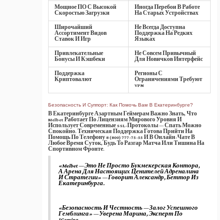
Мощное ПО С Высокой
Иногда Перебои В Работе
Скоростью Загрузки
На Старых Устройствах
Широчайший
Не Всегда Доступна
Ассортимент Видов
Поддержка На Редких
Ставок И Игр
Языках
Привлекательные
Не Совсем Привычный
Бонусы И Кэшбеки
Для Новичков Интерфейс
Поддержка
Регионы С
Криптовалют
Ограничениями Требуют
VPN
Безопасность И Суппорт: Как Помочь Вам В Екатеринбурге?
В Екатеринбурге Азартным Геймерам Важно Знать, Что
Melbet
Работает По Лицензиям Мирового Уровня И
Использует Современные SSL-Протоколы — Спать Можно
Спокойно. Техническая Поддержка Готова Прийти На
Помощь По Телефону 8 (800) 777-75-55 И В Онлайн-Чате В
Любое Время Суток, Будь То Разгар Матча Или Тишина На
Спортивном Фронте.
«Melbet — Это Не Просто Букмекерская Контора,
А Арена Для Настоящих Ценителей Адреналина
И Стратегии» — Говорит Александр, Беттор Из
Екатеринбурга.
«Безопасность И Честность — Залог Успешного
Гемблинга» — Уверена Марина, Эксперт По