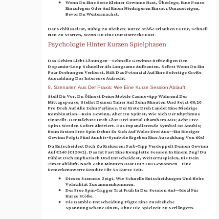
Wenn Du Eine Serie Kleiner Gewinne Hast, Überlege, Eine Pause
Einzulegen Oder Auf Einen Niedrigeren Einsatz Umzusteigen,
Bevor Du Weitermachst.
Der Schlüssel Ist, Ruhig Zu Bleiben; Kurze Stöße Erlauben Es Dir, Schnell
Neu Zu Starten, Wenn Du Eine Durststrecke Hast.
Psychologie Hinter Kurzen Spielphasen
Das Gehirn Liebt Lösungen—Schnelle Gewinne Befriedigen Den
Dopamin‑Loop Schneller Als Langsame Aufbauten. Selbst Wenn Du Ein
Paar Drehungen Verlierst, Hält Das Potenzial Auf Eine Sofortige Große
Auszahlung Das Interesse Aufrecht.
8. Szenarien Aus Der Praxis: Wie Eine Kurze Session Abläuft
Stell Dir Vor, Du Öffnest Deine Mobile Casino‑App Während Der
Mittagspause, Stellst Deinen Timer Auf Zehn Minuten Und Setzt €0,20
Pro Dreh Auf Alle Zehn Paylines. Der Erste Dreh Landet Eine Niedrige
Kombination—Kein Gewinn, Aber Du Spürst, Wie Sich Der Rhythmus
Einstellt. Der Nächste Dreh Löst Drei Burial Chambers Aus; Acht Free
Spins Werden Sofort Aktiviert. Das Expandierende Symbol Ist Anubis;
Beim Ersten Free Spin Dehnt Es Sich Auf Walze Drei Aus—Ein Riesiger
Gewinn Folgt: Fünf Anubis‑Symbole Ergeben Eine Auszahlung Von 60x!
Du Entscheidest Dich Zu Riskieren: Farb‑Tipp Verdoppelt Deinen Gewinn
Auf €240 (€120×2). Das Ist Fast Eine Komplette Session In Einem Zug! Du
Fühlst Dich Euphorisch Und Entscheidest, Weiterzuspielen, Bis Dein
Timer Abläuft. Nach Zehn Minuten Hast Du €300 Gewonnen—Eine
Bemerkenswerte Rendite Für So Kurze Zeit.
Dieses Szenario Zeigt, Wie Schnelle Entscheidungen Und Hohe
Volatilität Zusammenkommen.
Der Free Spin‑Trigger Trat Früh In Der Session Auf—Ideal Für
Kurze Stöße.
Die Gamble‑Entscheidung Fügte Eine Zusätzliche
Spannungsebene Hinzu, Ohne Die Spielzeit Zu Verlängern.