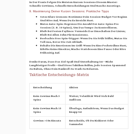
In Der Praxis Folgen Die Meisten Kurzen Sessions Diesem Muster:
Schnelle Gewinne, Schnelle Entscheidungen Und Rasche Ausstiege.
9. Maximierung Deiner Kurzen Sessions: Praktische Tipps
Setze Klare Grenzen:
Bestimme Dein Session‑Budget Vor Beginn
Und Höre Auf, Wenn Du Es Erreicht Hast.
Nutze Auto‑Spin:
Begrenze Die Anzahl Der Auto‑Spins Pro
Session (z. B. 10 Spins), Um Das Tempo Zu Kontrollieren.
Bleib Bei Festen Paylines:
Vermeide Das Umschalten Der Linien;
Bleib Bei Allen Zehn Für Konsistenz.
Beobachte Free Spin‑Trigger:
Wenn Du Sie Früh Triffst, Nutze Sie
Voll Aus, Bevor Die Zeit Abläuft.
Behalte Die Emotionen Im Griff:
Wenn Du Eine Pechsträhne Hast,
Erhöhe Keine Einsätze; Mache Stattdessen Eine Pause Oder Höre
Frühzeitig Auf.
Denke Daran, Dass Das Ziel Spaß Und Unterhaltung Ist—Nicht
Langfristiger Profit—Und Diese Taktiken Helfen, Jede Session Spannend
Zu Halten, Ohne Dein Bankroll Zu Stark Zu Belasten.
Taktische Entscheidungs-Matrix
Entscheidung
Aktion
Kein Gewinn Nach 5
Weiter; Volatilität Wird Sich Bald
Spins
Auflösen
Kein Gewinn Nach 15
Überlege, Aufzuhören, Wenn Das Budget
Spins
Knapp Ist
Gewinn >10x Einsatz
Entscheide, Ob Du Riskierst Oder
Sammelst