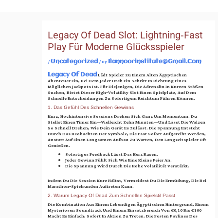
Skip
To
Content
Legacy Of Dead Slot: Lightning‑Fast
Play Für Moderne Glücksspieler
/
/ By
Uncategorized
Ilannoorinstitute@gmail.com
Lädt Spieler Zu Einem Alten Ägyptischen
Legacy Of Dead
Abenteuer Ein, Bei Dem Jeder Dreh Ein Schritt In Richtung Eines
Möglichen Jackpots Ist. Für Diejenigen, Die Adrenalin In Kurzen Stößen
Suchen, Bietet Dieser High‑volatility Slot Einen Spielplatz, Auf Dem
Schnelle Entscheidungen Zu Sofortigem Reichtum Führen Können.
1. Das Gefühl Des Schnellen Gewinns
Kurz, Hochintensive Sessions Drehen Sich Ganz Um Momentum. Du
Stellst Einen Timer Ein—Vielleicht Zehn Minuten—Und Lässt Die Walzen
So Schnell Drehen, Wie Dein Gerät Es Zulässt. Die Spannung Entsteht
Durch Das Beobachten Der Symbole, Die Fast Sofort Aufgereiht Werden,
Anstatt Auf Einen Langsamen Aufbau Zu Warten, Den Langzeitspieler Oft
Genießen.
Sofortiges Feedback Lässt Das Herz Rasen.
Jeder Gewinn Fühlt Sich Wie Eine Kleine Feier An.
Die Spannung Wird Durch Die Hohe Volatilität Verstärkt.
Indem Du Die Session Kurz Hältst, Vermeidest Du Die Ermüdung, Die Bei
Marathon‑Spielrunden Auftreten Kann.
2. Warum Legacy Of Dead Zum Schnellen Spielstil Passt
Die Kombination Aus Einem Lebendigen Ägyptischen Hintergrund, Einem
Mysteriösen Soundtrack Und Einem Einsatzbereich Von €0,10 Bis €100
Macht Es Einfach, Sofort In Aktion Zu Treten. Die Festen Paylines Des