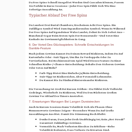
Da Free Spins Schnell Ausgelöst Werden Und Cascaden Können, Passen
Sie Perfekt In Kurze Sessions—Jeder Free Spin Fühlt Sich Wie Eine
Sofortige Auszahlung An.
Typischer Ablauf Der Free Spins
Du Landest Drei Burial Chambers; Erscheinen Acht Free Spins. Ein
Zufälliges Symbol Wird Zum Expandierenden Symbol; Wenn Es Während
Der Free Spins Auf Irgendeiner Walze Landet, Dehnt Es Sich Sofort Aus—
Manchmal Sogar Beim Ersten Spin Der Bonusrunde—Und Setzt Eine
Kaskade An Gewinnmöglichkeiten In Gang.
6. Der Vorteil Des Glücksspielers: Schnelle Entscheidungen Im
Gamble‑Feature
Nach Jedem Gewinn Kannst Du Deinen Reward Riskieren, Indem Du Auf
Kartenfarbe Oder -suit Tippst, Um Ihn Zu Verdoppeln Oder Zu
Vervierfachen. Bei Hochintensivem Spiel Wird Dieses Feature Zu Einer
Schnellen Risiko‑/‑Chance-Entscheidung: Behalte Den Sicheren Gewinn
Oder Setze Auf Mehr?
Farb‑Tipp Bietet Eine Einfache Ja/Nein‑Entscheidung.
Suit‑Tipp Ist Risikoreicher, Aber Potenziell Lohnender.
Du Kannst Bis Zu Fünfmal Hintereinander Riskieren.
Die Versuchung Ist Groß Bei Kurzen Stößen—Du Fühlst Dich Vielleicht
Gedrängt, Wiederholt Zu Riskieren, Weil Du Den Nächsten Großen
Gewinn Vor Ablauf Des Timers Anstrebst.
7. Erwartungen Managen Bei Langen Durststrecken
Auch In Kurzen Sessions Kann Volatilität Sich Als Phasen Ohne
Nennenswerte Gewinne Zeigen—Besonders Wenn Du Auf Große
Auszahlungen Aus Bist. Damit Die Stimmung Hoch Bleibt:
Denke Daran, Dass Jeder Dreh Unabhängig Ist; Kein „Hot Streak“
Garantiert Zukünftige Gewinne.
Vermeide Es, Nach Verlusten Einsätze Zu Erhöhen—Hohe
Volatilität Bedeutet, Dass Verluste Zu Erwarten Sind.