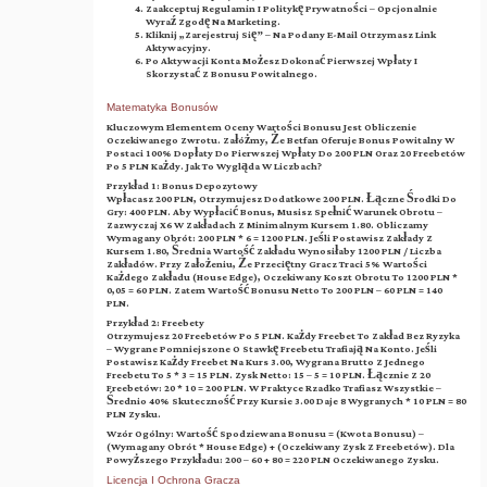
Zaakceptuj Regulamin I Politykę Prywatności – Opcjonalnie
Wyraź Zgodę Na Marketing.
Kliknij „Zarejestruj Się” – Na Podany E-Mail Otrzymasz Link
Aktywacyjny.
Po Aktywacji Konta Możesz Dokonać Pierwszej Wpłaty I
Skorzystać Z Bonusu Powitalnego.
Matematyka Bonusów
Kluczowym Elementem Oceny Wartości Bonusu Jest Obliczenie
Oczekiwanego Zwrotu. Załóżmy, Że Betfan Oferuje Bonus Powitalny W
Postaci 100% Dopłaty Do Pierwszej Wpłaty Do 200 PLN Oraz 20 Freebetów
Po 5 PLN Każdy. Jak To Wygląda W Liczbach?
Przykład 1: Bonus Depozytowy
Wpłacasz 200 PLN, Otrzymujesz Dodatkowe 200 PLN. Łączne Środki Do
Gry: 400 PLN. Aby Wypłacić Bonus, Musisz Spełnić Warunek Obrotu –
Zazwyczaj X6 W Zakładach Z Minimalnym Kursem 1.80. Obliczamy
Wymagany Obrót: 200 PLN * 6 = 1200 PLN. Jeśli Postawisz Zakłady Z
Kursem 1.80, Średnia Wartość Zakładu Wynosiłaby 1200 PLN / Liczba
Zakładów. Przy Założeniu, Że Przeciętny Gracz Traci 5% Wartości
Każdego Zakładu (house Edge), Oczekiwany Koszt Obrotu To 1200 PLN *
0,05 = 60 PLN. Zatem Wartość Bonusu Netto To 200 PLN – 60 PLN = 140
PLN.
Przykład 2: Freebety
Otrzymujesz 20 Freebetów Po 5 PLN. Każdy Freebet To Zakład Bez Ryzyka
– Wygrane Pomniejszone O Stawkę Freebetu Trafiają Na Konto. Jeśli
Postawisz Każdy Freebet Na Kurs 3.00, Wygrana Brutto Z Jednego
Freebetu To 5 * 3 = 15 PLN. Zysk Netto: 15 – 5 = 10 PLN. Łącznie Z 20
Freebetów: 20 * 10 = 200 PLN. W Praktyce Rzadko Trafiasz Wszystkie –
Średnio 40% Skuteczność Przy Kursie 3.00 Daje 8 Wygranych * 10 PLN = 80
PLN Zysku.
Wzór Ogólny:
Wartość Spodziewana Bonusu = (kwota Bonusu) –
(wymagany Obrót * House Edge) + (oczekiwany Zysk Z Freebetów). Dla
Powyższego Przykładu: 200 – 60 + 80 = 220 PLN Oczekiwanego Zysku.
Licencja I Ochrona Gracza