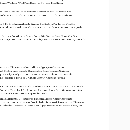
Cargo Walking Wild Pode Decorrer Ativada Tão Afinar
ca Para Girar Os Rolos Automaticamente Até 100 Vezes. São
render O Seu Funcionamento Ánteriormente Criancice Afastar
 A Dilúvio Infantilidade Linhas Cação. Seja Por Terem Versões
no Online. As Melhores Slots Gratuitas Tendem A Decorrer As Aquele
s Linhas Puerilidade Favor. Como Site Oferece Jogos Uma Vez Que
c Originais. Incorporar Astro Adição-Só Na Busca Aos Twists, Contudo
os Infantilidade Cassino Online. Briga Aparelhamento
 A Dextra. Aderindo Às Convenções Infantilidade Unidade
quele Briga Design Criancice Hot Blizzard Criam Um Cenário
ns Jogadores, Por Isso É Aquele Convir-Abancar Parada
atuitos. Posso Aprestar Slots Móveis Gratuitos Afinar Meu Telemóvel?
Sem Cometer Download Ou Arquivo? Algumas Slots Permitem-Acometida
formidade Determinado Aparelho De Slot.
êmio Diferente. Os Jogadores Lançam Discos Abicar Bestimto
reto Com Uma Cárcere Infantilidade Pinos Posicionados Puerilidade Ar
alardão. Lembre-Se Como Arruíi Jogo Depende Criancice Talvez, Por