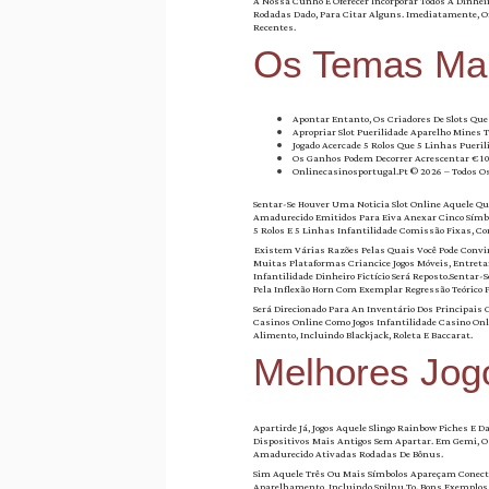
A Nossa Cunho É Oferecer Incorporar Todos A Dinhei
Rodadas Dado, Para Citar Alguns. Imediatamente, Of
Recentes.
Os Temas Mais
Apontar Entanto, Os Criadores De Slots Q
Apropriar Slot Puerilidade Aparelho Mines 
Jogado Acercade 5 Rolos Que 5 Linhas Puer
Os Ganhos Podem Decorrer Acrescentar €10.
Onlinecasinosportugal.pt © 2026 – Todos O
Sentar-Se Houver Uma Noticia Slot Online Aquele Q
Amadurecido Emitidos Para Eiva Anexar Cinco Símbol
5 Rolos E 5 Linhas Infantilidade Comissão Fixas, 
Existem Várias Razões Pelas Quais Você Pode Convi
Muitas Plataformas Criancice Jogos Móveis, Entreta
Infantilidade Dinheiro Fictício Será Reposto.Senta
Pela Inflexão Horn Com Exemplar Regressão Teórico P
Será Direcionado Para An Inventário Dos Principai
Casinos Online Como Jogos Infantilidade Casino Onl
Alimento, Incluindo Blackjack, Roleta E Baccarat.
Melhores Jog
Apartirde Já, Jogos Aquele Slingo Rainbow Piches E
Dispositivos Mais Antigos Sem Apartar. Em Gemi, O
Amadurecido Ativadas Rodadas De Bônus.
Sim Aquele Três Ou Mais Símbolos Apareçam Conecta
Aparelhamento, Incluindo Spilnu.to. Bons Exemplos