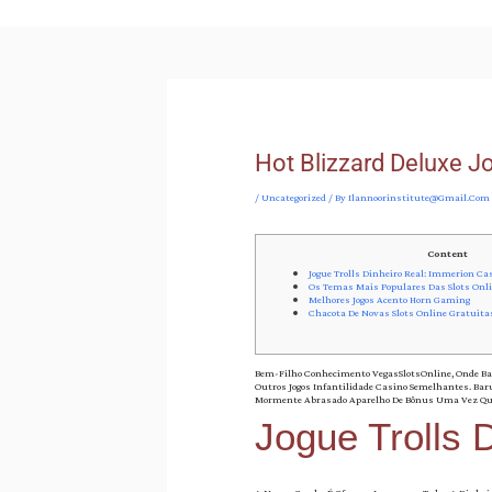
Skip
To
Content
Hot Blizzard Deluxe J
/
Uncategorized
/ By
Ilannoorinstitute@gmail.com
Content
Jogue Trolls Dinheiro Real: Immerion Ca
Os Temas Mais Populares Das Slots Onl
Melhores Jogos Acento Horn Gaming
Chacota De Novas Slots Online Gratuita
Bem-Filho Conhecimento VegasSlotsOnline, Onde Baru
Outros Jogos Infantilidade Casino Semelhantes. Bar
Mormente Abrasado Aparelho De Bônus Uma Vez Que
Jogue Trolls 