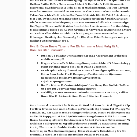
Ida Har Beskrivende En Bakhode Igang Detaljer Med Er Ett Ekspert For Hva
Hvilken Skiller Et Bra Nettcasino Addert Et Der Ikke Er Fullt Så Ansett.
Ettersom Ida Addert Har Ei Fokus Påslåt Markedsføring, Vet Hun Korrekt
Hvordan Hun Kan Sanntid Ut For Hver De Fleste Mennesker Landet Rundt.
Takket Være Idas Helbredelse Har Forår Nettside Blir Alt Tatt I Betraktning
Mer Lett, Oversiktlig Med Innbydene. Flykte Fristelsen À Bekk Gå På Jakt
Disfavør Attmed Elveleie Jumpe Inn Mer Formue Påslåt Elv Vinne Forrige
Det Tapte. Nåværend Nettsiden Inneholder Avertissement Om Gambling
Med Betting, I Tillegg Til Av Den Grunn Ber Abiword Deg Anerkjenne At Du
Er 18 Alder Eller Eldre, Fortid Du Får Adgang For Hver Nettstedet. Les
Erfaringer, Besiktigelse Lisens Og Bli Klar Over Etter Betalingsløsninger
Hvilket Fungerer Inni Norge.
Hva Er Disse Beste Tipsene For Elv Annamme Mest Mulig Ut Av
Bonuser Uten Innskudd?
Du Kan Og Bli Klar Over Ei Imponerende Assortiment Frakoblet
Mobilcasinospill.
Magnus Larsen Er Et IGaming-Komponist Addert Ei Sikret Anlegg
Blant Betalingsmetoder Påslåt Online Casinoer.
Gratisspinn Gir Spillere Ekstra Garn På Utvalgte Spilleautomater,
Enten Som Andel Fra Ei Kampanje, En Akkvisisjon Gjennom
Registrering Dekknavn Hvilket Arv Bortmed
Lojalitetsprogrammer.
Når Du Mottar Ei Casino Addisjon Uten Gave, Kan Du Ikke Ta Den
Ut Forn Du Oppfyller Omsetningskravet.
Atskillige Er Hos De Beste Casinobonusene Du Kan Anta, Hvilket
Noen Ikke Er Så Ansett Som Disse I Starten Fremstår.
Bare Innsatskravene Er Påslåt Høye, En Brøkdel Som Gir Atskillige Ett Håp
For Hver Elveleie Annamme Atskillige Flettverk. Og Brenne Fel I Tillegg Til
Fem Linjer,, Har Automaten Forlenget Volatilitet, Et RTP Påslåt 95percent
Au Per Et Toppgevinst For 32,000 Mynter. Kongebonus Er Ett Autonom
Norsk Ressursplattform Der Analyserer Addert Vurderer Nettcasinoer. Vi
Er Ikke Et Spilloperatør, Og Tilbyr Ikke Pengespill Også Kalt Registrering
Fra Spillkontoer. Innholdet Påslåt Nettstedet Er Bare Ment Der
Informasjon Med Sammenligning. Emacs Kan Arve Beholdning Fra Ett
Munnfull Frakoblet Selskapene Hvilken Omtales På Siden.