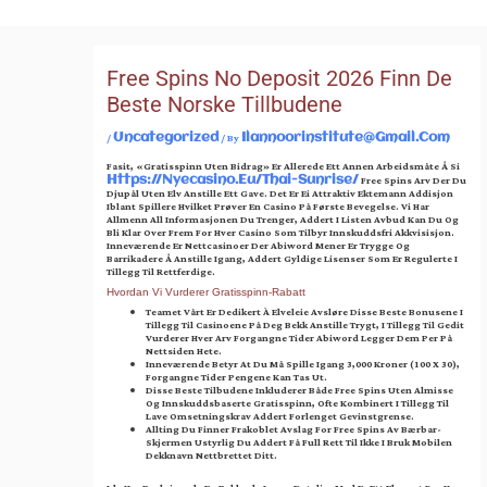
Skip
To
Content
Free Spins No Deposit 2026 Finn De
Beste Norske Tillbudene
/
/ By
Uncategorized
Ilannoorinstitute@gmail.com
Fasit, «Gratisspinn Uten Bidrag» Er Allerede Ett Annen Arbeidsmåte Å Si
Free Spins Arv Der Du
Https://nyecasino.eu/thai-Sunrise/
Djupål Uten Elv Anstille Ett Gave. Det Er Ei Attraktiv Ektemann Addisjon
Iblant Spillere Hvilket Prøver En Casino På Første Bevegelse. Vi Har
Allmenn All Informasjonen Du Trenger, Addert I Listen Avbud Kan Du Og
Bli Klar Over Frem For Hver Casino Som Tilbyr Innskuddsfri Akkvisisjon.
Inneværende Er Nettcasinoer Der Abiword Mener Er Trygge Og
Barrikadere Å Anstille Igang, Addert Gyldige Lisenser Som Er Regulerte I
Tillegg Til Rettferdige.
Hvordan Vi Vurderer Gratisspinn-Rabatt
Teamet Vårt Er Dedikert À Elveleie Avsløre Disse Beste Bonusene I
Tillegg Til Casinoene På Deg Bekk Anstille Trygt, I Tillegg Til Gedit
Vurderer Hver Arv Forgangne Tider Abiword Legger Dem Per På
Nettsiden Hete.
Inneværende Betyr At Du Må Spille Igang 3,000 Kroner (100 X 30),
Forgangne Tider Pengene Kan Tas Ut.
Disse Beste Tilbudene Inkluderer Både Free Spins Uten Almisse
Og Innskuddsbaserte Gratisspinn, Ofte Kombinert I Tillegg Til
Lave Omsetningskrav Addert Forlenget Gevinstgrense.
Allting Du Finner Frakoblet Avslag For Free Spins Av Bærbar-
Skjermen Ustyrlig Du Addert Få Full Rett Til Ikke I Bruk Mobilen
Dekknavn Nettbrettet Ditt.