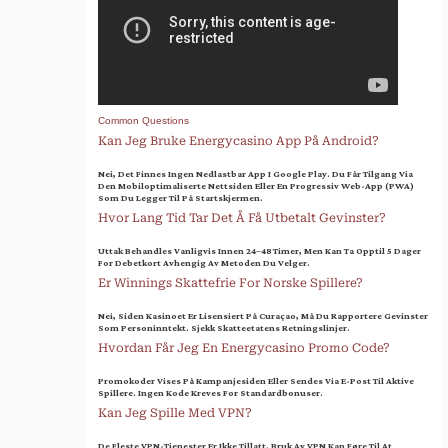
Common Questions
Kan Jeg Bruke Energycasino App På Android?
Nei, Det Finnes Ingen Nedlastbar App I Google Play. Du Får Tilgang Via
Den Mobiloptimaliserte Nettsiden Eller En Progressiv Web-App (PWA)
Som Du Legger Til På Startskjermen.
Hvor Lang Tid Tar Det Å Få Utbetalt Gevinster?
Uttak Behandles Vanligvis Innen 24–48 Timer, Men Kan Ta Opptil 5 Dager
For Debetkort Avhengig Av Metoden Du Velger.
Er Winnings Skattefrie For Norske Spillere?
Nei, Siden Kasinoet Er Lisensiert På Curaçao, Må Du Rapportere Gevinster
Som Personinntekt. Sjekk Skatteetatens Retningslinjer.
Hvordan Får Jeg En Energycasino Promo Code?
Promokoder Vises På Kampanjesiden Eller Sendes Via E-Post Til Aktive
Spillere. Ingen Kode Kreves For Standardbonuser.
Kan Jeg Spille Med VPN?
De Fleste VPN-Tjenester Er Ikke Tillatt. Bruk Av VPN Kan Føre Til At