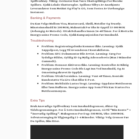
Spillverktøy. Viktig: Gevinster Kan Være Skattepliktige For Norske
Spillere. Sjekk Lokale Skatteregler. Spillene Tilbys Av Anerkjente
Leverandører Som NetEnt Og Play’n GO, Som Testes Av Uavhengige
Instanser.
Banking & Payments
Du Kan Velge Mellom Visa, Mastercard, Skrill, Neteller Og Trustly.
Minsteinnskudd Er 200 NOK, Maksuttak Per Uke Er Opptil 15 000 NOK
(avhengig Av Metode). Uttak Behandles Innen 24-48 Timer. For Å Motta En
Energycasino Promo Code, Sjekk Kampanjesiden Før Innskudd.
Troubleshooting
Problem:
Registreringslenke Kommer Ikke.
Løsning:
Sjekk
Søppelpost, Legg Til Avsenderen I Kontaktlisten.
Problem:
KYC-Dokumenter Blir Avvist.
Løsning:
Sørg For
Tydelige Bilder, Gyldig ID Og Nylig Adressebevis (max 3 Måneder
Gammelt).
Problem:
Bonuser Aktiveres Ikke.
Løsning:
Kontroller At Riktig
Energycasino Promo Code Ble Lagt Inn Ved Innskudd, Og At
Omsetningskravet Er Oppfylt.
Problem:
Uttak Forsinkes.
Løsning:
Vent 48 Timer, Kontakt
Kundestøtte Via Live Chat Eller E-Post.
Problem:
Mobilside Lastes Tregt.
Løsning:
Oppdater Nettleseren
Eller Tøm Bufferen. Energycasino App Som PWA Kan Startes Fra
Nettlesermenyen.
Extra Tips
Bruk Ansvarlige Spillverktøy Som Innskuddsgrenser, Økter Og
Tidsbegrensninger. For Å Sette Innskuddsgrenser, Gå Til “Min Konto” >
“Ansvarlig Spilling”. Maksgrense Per Dag: 500 NOK, Uke: 2000 NOK.
Selvutestenging Er Tilgjengelig I 1–6 Måneder.
Viktig:
Velg Grenser Før
Du Spiller, Ikke Etter.