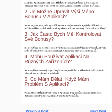
Mobilní Aplikaci Mostbet Si Můžete Stáhnout Přímo Z Oficiálních
Stránek Mostbet Nebo Z Obchodu S Aplikacemi Na Vašem Zařízení.
2. Je Možné Upravit Výši Mého
Bonusu V Aplikaci?
Bonusy Jsou Obvykle Specifikované V Podmínkách A Jejich Výši Nelze
Měnit. Můžete Však Efektivně Využívat Různé Bonusy Dle Svého Uvážení.
3. Jak Často Bych Měl Kontrolovat
Své Bonusy?
Doporučuje Se Kontrolovat Své Bonusy Minimálně Jednou Týdně, Abyste
Měli Přehled O Nových Nabídkách A Expiraci Stávajících Bonusů.
4. Mohu Používat Aplikaci Na
Různých Zařízeních?
Ano, Aplikace Mostbet Je Obvykle Kompatibilní S Různými Zařízeními,
Včetně Smartphonů A Tabletů.
5. Co Mám Dělat, Když Mám
Problém S Aplikací?
Pokud Máte Nějaké Problémy S Aplikací, Doporučujeme Kontaktovat
Zákaznickou Podporu, Která Vám Ráda Pomůže.
←
Previous Post
Next Post
→