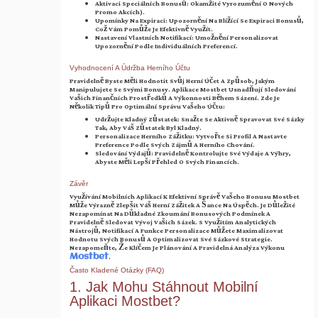
Aktivaci Speciálních Bonusů:
Okamžité Vyrozumění O Nových
Promo Akcích).
Upomínky Na Expiraci:
Upozornění Na Blížící Se Expiraci Bonusů,
Což Vám Pomůže Je Efektivně Využít.
Nastavení Vlastních Notifikací:
Umožnění Personalizovat
Upozornění Podle Individuálních Preferencí.
Vyhodnocení A Údržba Herního Účtu
Pravidelně Byste Měli Hodnotit Svůj Herní Účet A Způsob, Jakým
Manipulujete Se Svými Bonusy. Aplikace Mostbet Usnadňují Sledování
Vašich Finančních Prostředků A Výkonnosti Během Sázení. Zde Je
Několik Tipů Pro Optimální Správu Vašeho Účtu:
Udržujte Kladný Zůstatek:
Snažte Se Aktivně Spravovat Své Sázky
Tak, Aby Váš Zůstatek Byl Kladný.
Personalizace Herního Zážitku:
Vytvořte Si Profil A Nastavte
Preference Podle Svých Zájmů A Herního Chování.
Sledování Výdajů:
Pravidelně Kontrolujte Své Výdaje A Výhry,
Abyste Měli Lepší Přehled O Svých Financích.
Závěr
Využívání Mobilních Aplikací K Efektivní Správě Vašeho Bonusu Mostbet
Může Výrazně Zlepšit Váš Herní Zážitek A Šance Na Úspěch. Je Důležité
Nezapomínat Na Důkladné Zkoumání Bonusových Podmínek A
Pravidelně Sledovat Vývoj Vašich Sázek. S Využitím Analytických
Nástrojů, Notifikací A Funkce Personalizace Můžete Maximalizovat
Hodnotu Svých Bonusů A Optimalizovat Své Sázkové Strategie.
Nezapomeňte, Že Klíčem Je Plánování A Pravidelná Analýza Výkonu
.
Mostbet
Často Kladené Otázky (FAQ)
1. Jak Mohu Stáhnout Mobilní
Aplikaci Mostbet?