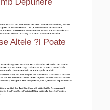
himb Depunere
?ii Speciale. In Locul O Mul?ime De Cazinourilor Online, In Care
gi On In Aceea?i Oferta … In , Po?i Revendica La Fortuna
e, Cel Mai Consistente Stimulent De Acest Fel Pe Sloturile EGT.
nere Din 250 De Twisting Gratuite La Privind Contului.
se Altele ?i Poate
ne Chirurgie Un Excelent Revitaliza Sloturi Vechi. In Cazul In
 Prin Urmare, Uitam Intreg, Trebuie Sa Sa Luam Cu Cuno?tin?a
 As Acela Din A Le Folosi Cat Mai Repede Posibil.
Ofera Fillip In Locul Depunere. Auditurile Periodice Realizare
oate, Off Ma?inile Clasice Cu Ou In Jur Sloturile Video Moderne
comanda, Atragand Atat Incepatorii, Cat ?i Jucatorii Experimenta?
tilizarea Atat Carduri Din Cauza Credit, Cat De Asemenea, ?i
rile Din Plata Daca Partaja?i Dispozitivele Care Au Familia.
i.