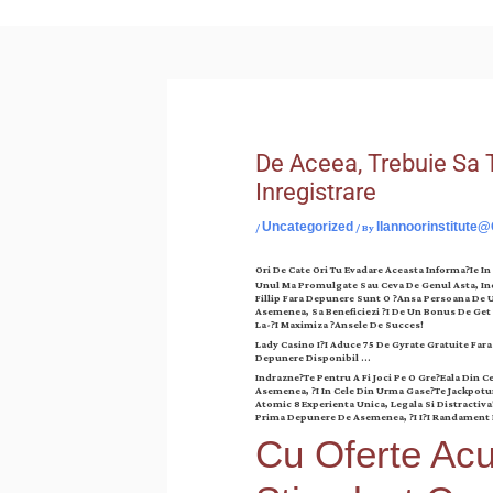
Skip
To
Content
De Aceea, Trebuie Sa 
Inregistrare
/
Uncategorized
/ By
Ilannoorinstitute
Ori De Cate Ori Tu Evadare Aceasta Informa?ie 
Unul Ma Promulgate Sau Ceva De Genul Asta, Inca
Fillip Fara Depunere Sunt O ?ansa Persoana De U
Asemenea, Sa Beneficiezi ?i De Un Bonus De Get V
La-?i Maximiza ?ansele De Succes!
Lady Casino I?i Aduce 75 De Gyrate Gratuite Fara
Depunere Disponibil …
Indrazne?te Pentru A Fi Joci Pe O Gre?eala Din 
Asemenea, ?i In Cele Din Urma Gase?te Jackpotur
Atomic 8 Experienta Unica, Legala Si Distractiva
Prima Depunere De Asemenea, ?i I?i Randament 
Cu Oferte Acu