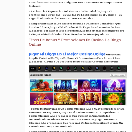
Considerar Varios Factores. Algunos De Los Factores Más Importantes
Incluyen:
– La Licencia Y Reputación Del Casino – La Variedad De Juegos Y
Promociones Ofrecidas – La Calidad De La Experiencia Del Usuario – La
Seguridad Y Privacidad De Los Datos Personales
Es Importante Evitar Los Casinos De Bingo Online No Confiables, Que
Pueden Ofrecer Juegos Falsificados O No Pagar Las Ganancias De Los
Jugadores. Para Evitar Estos Problemas, Es Importante Investigar Sobre
La Reputación Del Casino Y Leer Reseñas De Otros Jugadores.
Tipos De Bonus Y Promociones En Casino De Bingo
Online
Ofrece Una
Jugar Al Bingo En El Mejor Casino Online
Amplia Variedad De Tipos De Bonus Y Promociones Para Atraer A Los
Jugadores. Algunos De Los Tipos De Bonus Más Comunes Incluyen:
– Bonus De Bienvenida: Un Bonus Ofrecido A Los Nuevos Jugadores Para
Fomentar Su Registro Y Juego En El Casino. – Bonus De Depósito: Un
Bonus Ofrecido A Los Jugadores Que Depositan Una Cantidad
Determinada De Dinero En Su Cuenta. – Bonus De Juego: Un Bonus
Ofrecido A Los Jugadores Que Juegan A Un Juego Específico Durante Un
Período De Tiempo Determinado.
Es Importante Analizar Las Ventajas Y Desventajas De Cada Tipo De Bonus