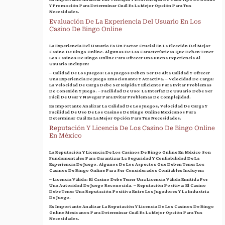
Y Promoción Para Determinar Cuál Es La Mejor Opción Para Tus
Necesidades.
Evaluación De La Experiencia Del Usuario En Los
Casino De Bingo Online
La Experiencia Del Usuario Es Un Factor Crucial En La Elección Del Mejor
Casino De Bingo Online. Algunas De Las Características Que Deben Tener
Los Casinos De Bingo Online Para Ofrecer Una Buena Experiencia Al
Usuario Incluyen:
– Calidad De Los Juegos: Los Juegos Deben Ser De Alta Calidad Y Ofrecer
Una Experiencia De Juego Emocionante Y Atractiva. – Velocidad De Carga:
La Velocidad De Carga Debe Ser Rápida Y Eficiente Para Evitar Problemas
De Conexión Y Juego. – Facilidad De Uso: La Interfaz De Usuario Debe Ser
Fácil De Usar Y Navegar Para Evitar Problemas De Complejidad.
Es Importante Analizar La Calidad De Los Juegos, Velocidad De Carga Y
Facilidad De Uso De Los Casinos De Bingo Online Mexicanos Para
Determinar Cuál Es La Mejor Opción Para Tus Necesidades.
Reputación Y Licencia De Los Casino De Bingo Online
En México
La Reputación Y Licencia De Los Casinos De Bingo Online En México Son
Fundamentales Para Garantizar La Seguridad Y Confiabilidad De La
Experiencia De Juego. Algunos De Los Aspectos Que Deben Tener Los
Casinos De Bingo Online Para Ser Considerados Confiables Incluyen:
– Licencia Válida: El Casino Debe Tener Una Licencia Válida Emitida Por
Una Autoridad De Juego Reconocida. – Reputación Positiva: El Casino
Debe Tener Una Reputación Positiva Entre Los Jugadores Y La Industria
De Juego.
Es Importante Analizar La Reputación Y Licencia De Los Casinos De Bingo
Online Mexicanos Para Determinar Cuál Es La Mejor Opción Para Tus
Necesidades.