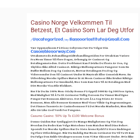
Skip
To
Content
Casino Norge Velkommen Til
Betzest, Et Casino Som Lar Deg Utfor
/
/ By
Uncategorized
Ilannoorinstitute@gmail.com
Vær Oppmerksom På Disse Gebyrene Før Du Velger Din
Casombienorway.com
Uttaksmetode.BehandlingstidBehandlingstiden For Uttak Kan Variere
Fra Noen Timer Til Flere Dager, Avhengig Av Casinoet Og
Betalingsmetoden. Dette Problemet Kan Påvirke De Fleste Av Oss, Og
Skyldes Ikke Alltid Casinoet. Riktige Mellompartnere Fungerer Som En
Buffer Mellom Deg Og Casinoet, Mottar Betalingen Fra Deg Og
Videresender Den Til Casinoet Under Et Nøytralt Eller Generisk Navn. En
Utfordring Norske Spillere Møter Er At Noen Casinoer Ikke Bruker Riktige
Mellompartnere For Innskudd, Noe Som Kan Føre Til At Betalingen Med
Ditt Norske Visa Blir Blokkert.
Her Får Du En 100% Non-Sticky Bonus På Opptil 5000 Kr Og 500 Free Spins,
Med Mulighet Til Å Ta Ut Gevinster Tidlig Dersom Du Vinner Med Egne
Penger Før Bonusen Aktiveres. Det Er Lett Å La Seg Friste Av Store
Bonuser, Men Alle Bonuser Kommer Med Visse Vilkår Og Begrensninger.
Det Finnes Tusenvis Av Casinobonuser På Det Norske Markedet, Men Ikke
Alle Gir Like God Verdi For Pengene.
Casumo Casino: 50% Up To £100 Welcome Bonus
Denne Guiden Har Synliggjort De Mange Mulighetene Og Vist Deg
Hvordan Du Bedre Kan Velge Metodene Som Matcher Med Dine Behov.
Spesielt For Norske Spillere Har De Siste Årene Bydd På Store Endringer
Og Flere Utfordringer. Når Du Endelig Har Noen Gevinster Du Vil Ta Ut Kan
Du Følge Den Enkle Uttaksprosessen Som Vi Har Skissert Under. Hvis Ikke