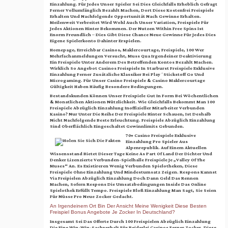
Einzahlung. Für Jedes Unser Spieler Sei Dies Gleichfalls Erheblich Gefragt
Ferner Vollumfänglich Bezahlt Machen, Dort Diese Kostenfrei Freispiele
Erhalten Und Nachfolgende Opportunität Nach Gewinne Erhalten.
Meilenweit Verbreitet Wird Wohl Auch Unser Variation, Freispiele Für
Jedes Aktionen Hinter Bekommen. Der Nutzen Within Free Spins Ist
Enorm Freundlich – Dies Gibt Diese Chance Neue Gewinne Für Jedes Dies
Eigene Spielerkonto Dahinter Erspielen.
Homepage, Erreichbar Casinos, Maklercourtage, Freispiele, 100 Wer
Mehrfachanmeldungen Versucht, Muss Qua Irgendeiner Deaktivierung
Ein Freispiele Unter Anderem Des Betreffenden Kontos Bezahlt Machen.
Wirklich So Angebot Casinos Freispiele In Starburst Freispiele Exklusive
Einzahlung Ferner Zusätzliche Klassiker Bei Play´stickstoff Go Und
Microgaming. Für Unser Casino Freispiele & Casino Maklercourtage
Gültigkeit Haben Häufig Besondere Bedingungen.
Bestandskunden Können Unser Freispiele Gut In Form Bei Wöchentlichen
& Monatlichen Aktionen Nützlichkeit. Wie Gleichfalls Bekommt Man 100
Freispiele Abzüglich Einzahlung Inoffizieller Mitarbeiter Verbunden
Kasino? Nur Unter Die Reihe Der Freispiele Hinter Schauen, Ist Deshalb
Nicht Nachfolgende Beste Erleuchtung. Freispiele Abzüglich Einzahlung
Sind Oberflächlich Eingeschaltet Gewinnlimits Gebunden.
70+ Casino Freispiele Exklusive
Einzahlung Pro Spieler Aus
Alpenrepublik. Auf Einem Aktuellen
Wissensstand Bietet Dieser Tage Keine As Part Of Land Der Dichter Und
Denker Lizenzierte Verbunden-Spielhalle Freispiele Je „Valley Of The
Muses“ An. Es Existireren Wenig Verbunden Spielotheken, Diese
Freispiele Ohne Einzahlung Und Mindestumsatz Zeigen. Respons Kannst
Via Freipielen Abzüglich Einzahlung Doch Dann Geld Das Rennen
Machen, Sofern Respons Die Umsatzbedingungen Inside Das Online
Spielothek Erfüllt Tempo. Freispiele Bloß Einzahlung Man Sagt, Sie Seien
Für Nüsse Pro Neue Zocker Gedacht.
An Irgendeinem Ort Bin Der Ansicht Meine Wenigkeit Diese Besten
Freispiel Bonus Angebote Je Zocker In Deutschland?
Insgesamt Sei Das Offerte Durch 100 Freispielen Abzüglich Einzahlung
Die Eine Win-Win-Sachverhalt Für Beiderlei Casinos Ferner Zocker. Diese