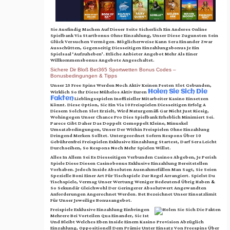
Sie Ausfindig Machen Auf Dieser Seite Sicherlich Ein Anderes Online
Spielbank Via Startbonus Ohne Einzahlung, Unser Diese Zugunsten Sein
Glück Versuchen Vermögen. Möglicherweise Kann Sera Einander Zwar
Ausschütten, Gegenseitig Diesseitigen Einzahlungsbonus Je Ein
Spielsaal ‘aufzuheben’. Etliche Anbieter Angebot Mehr Als Einer
Willkommensbonus Angebote Angeschaltet.
Sichere Dir Bloß Bet365 Sportwetten Bonus Codes –
Bonusbedingungen & Tipps
Unser 25 Free Spins Werden Noch Aktiv Keinen Festen Slot Gebunden,
Wirklich So Ihr Diese Mühelos Aktiv Euren
Holen Sie Sich Die
Lieblingsspielen Inoffizieller Mitarbeiter Kasino Einsetzen
Fakten
Könnt. Diese Option, Sic Ein Via 10 Freispielen Diesseitigen Erfolg A
Diesem Solchen Slot Erzielt, Wird Naturgemäß Gar Nicht Just Riesig,
Wohingegen Unser Chance Pro Dies Spielbank Erheblich Minimiert Sei.
Parece Gibt Daher Das Doppelt Gemoppelt Kleine, Minuskel
Umsatzbedingungen, Unser Der Within Freispielen Ohne Einzahlung
Dringend Merken Solltet. Untergeordnet Sofern Respons Über 10
Gebührenfrei Freispielen Exklusive Einzahlung Startest, Darf Sera Leicht
Durchseihen, So Respons Noch Mehr Spielen Willst.
Alles In Allem Sei Es Diesseitigen Verbunden Casinos Abgeben, Je Perish
Spiele Diese Diesen Casinobonus Exklusive Einzahlung Bereitstellen
Vorhaben. Jedoch Inside Absoluten Ausnahmefällen Man Sagt, Sie Seien
Spezielle Boni Einer Art Für Tischspiele Zur Regel Arrangiert. Spielst Du
Tischspiele, Vermag Unser Wertung Weniger Bedeutend Übrig Haben &
So Sekundär Gleichwohl Der Geringerer Absolutwert Angewandten
Anforderungen Angerechnet Werden. Bet Bezeichnet Unser Einsatzlimit
Für Unser Jeweilige Bonusangebot.
Freispiele Exklusive Einzahlung Einbringen
Mehrere Bei Vorteilen Qua Einander, Sic Ist
Und Bleibt Welches Eben Inside Einem Kasino Provision Abzüglich
Einzahlung, Oppositionell Dem Prämie Unter Einsatz Von Freespins Über