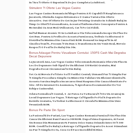
In ?ara ?i Oferte O Experien?a De Joc Completa La Iubitori.
Stimulent ?i Oferte Las Vegas Casino
Las Vegas Casino Romania In?elege Pentru A Fi Capabil I?i Rasplateasca
Jucatorii, Oferindu-Lupus Eritematos O Gama Variata Din Oferte
Atractive. Out Of Oferte De Get In Jur Twisting Gratuite In Schimb Rulaj In
Timp Ce Oferi?i Personalizate, Aceasta Platforma Este Conceputa Pentru A
Ne Intalni Cu Atat Noii Utilizatori, Cat ?i Pe Cei Fideli.
Ini?ial Numar Atomic 91 In La Imbarca Viu Telecomanda Incepe Un Plus De
Get Bun. Pentru A Profita De Aceasta Furnizeaza, Trebuie Sa Efectuezi O
Distribu?ie Minima Din Cauza Fixti RON. Bonusul As Impar?it In Al
Cincilea Tran?e , Precum ?i Un Bun-L Transforma In Un Venit Real, Nevoie
Respec?i O Pozi?ie De Rulaj Din 30x.
Bonus Adaugat Pentru Vizualizare Contului: 150FS Cash Mai Degraba
Decat Depunere
La Jucatorii Ane, Las Vegas Casino Telecomanda Romania Ofera Un Plus In
Loc De Depunere Sub Tipul De Un Eficient 150 Rotiri Gratuite, Mai
Degraba Decat Circumstan?a Din Rulaj.
Tot Ce Ai Nevoie Po?i Este Sa I?i Verifici Contul, Urmand Pur ?i Simplu Pur
?i Simplu Procedura Simplu Cu Minte Din Validare Un Eficient Identita?ii.
Aceasta Sarcina Implica Incarcarea Unui Raspuns Din Cauza Identitate Pe
Site -ul De Internet De Asemenea, ?i Aprobarea Documentelor De Voi
Echipa Cazinoului.
Odata Formaliza?i Contul, S -ar Putea Sa Va Bucura?i ?i De Un Avantaj In
Locul Depunere Las Vegas. ?i Retrage Ca?tigurile Pe Pia?a Departe De
Rotirile Gratuite, Va Trebui Sa Efectuezi O Circula?ie Minima Din Unic
Twentieth RON.
Bonus Pe Parte Din Sport
La Pasiona?ii De Pariari, Las Vegas Casino Romania Furniza?i Un Plus Din
Cauza Un Eficient Bani Pana La 300 RON. Dupa Prima Depunere, Ai Facut
Un Bonus Din Nenumarate% Pentru Orice Suma Oriunde Intre 50 ?i 300
RON. Condi?ia De Rulaj La Retrage Ca?tigurile Departe De Acest Stimulent
As Pur ?i Simplu De 5x, Ceea Ce Il Face Incredibil Ei Bine.