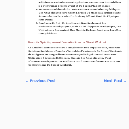
Réduire Les Périodes De Récupération, Permettant Aux Athlètes
De S’entraîner Plus Souvent Et De Façon Plus Intensive.
Masse Musculaire Sèche : Grâce À Une Formulation Spécifique,
Ces Anabolisants Favorisent La Prise De Masse Musculaire Sans
Accumulation Excessive De Graisse, Offrant Ainsi Un Physique
Plus Défini.
Confiance En Soi : En Améliorant Non Seulement Les
Performances Physiques, Mais Aussi L’apparence Physique, Les
Utilisateurs Ressentent Une Montée De Leur Confiance Lors Des
Compétitions.
Produits Spécifiquement Formulés Pour Le Street Workout
Ces Anabolisants Ne Sont Pas Simplement Des Suppléments, Mais Une
Solution Sur Mesure Pour Les Véritables Passionnés De Street Workout.
Ils Intègrent Des Ingrédients De Haute Qualité Qui Garantissent Une
Utilisation Sécurisée Et Efficace. Choisir Ces Anabolisants, C’est
S’assurer De Disposer Des Meilleurs Outils Pour Performer Lors De Vos
Compétitions De Street Workout.
←
Previous Post
Next Post
→