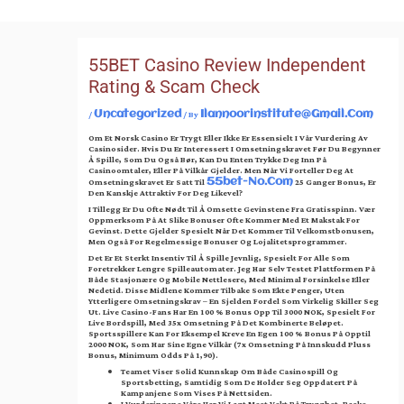
Skip
To
Content
55BET Casino Review Independent
Rating & Scam Check
/
/ By
Uncategorized
Ilannoorinstitute@gmail.com
Om Et Norsk Casino Er Trygt Eller Ikke Er Essensielt I Vår Vurdering Av
Casinosider. Hvis Du Er Interessert I Omsetningskravet Før Du Begynner
Å Spille, Som Du Også Bør, Kan Du Enten Trykke Deg Inn På
Casinoomtaler, Eller På Vilkår Gjelder. Men Når Vi Forteller Deg At
Omsetningskravet Er Satt Til
25 Ganger Bonus, Er
55bet-No.com
Den Kanskje Attraktiv For Deg Likevel?
I Tillegg Er Du Ofte Nødt Til Å Omsette Gevinstene Fra Gratisspinn. Vær
Oppmerksom På At Slike Bonuser Ofte Kommer Med Et Makstak For
Gevinst. Dette Gjelder Spesielt Når Det Kommer Til Velkomstbonusen,
Men Også For Regelmessige Bonuser Og Lojalitetsprogrammer.
Det Er Et Sterkt Insentiv Til Å Spille Jevnlig, Spesielt For Alle Som
Foretrekker Lengre Spilleautomater. Jeg Har Selv Testet Plattformen På
Både Stasjonære Og Mobile Nettlesere, Med Minimal Forsinkelse Eller
Nedetid. Disse Midlene Kommer Tilbake Som Ekte Penger, Uten
Ytterligere Omsetningskrav – En Sjelden Fordel Som Virkelig Skiller Seg
Ut. Live Casino-Fans Har En 100 % Bonus Opp Til 3000 NOK, Spesielt For
Live Bordspill, Med 35x Omsetning På Det Kombinerte Beløpet.
Sportsspillere Kan For Eksempel Kreve En Egen 100 % Bonus På Opptil
2000 NOK, Som Har Sine Egne Vilkår (7x Omsetning På Innskudd Pluss
Bonus, Minimum Odds På 1,90).
Teamet Viser Solid Kunnskap Om Både Casinospill Og
Sportsbetting, Samtidig Som De Holder Seg Oppdatert På
Kampanjene Som Vises På Nettsiden.